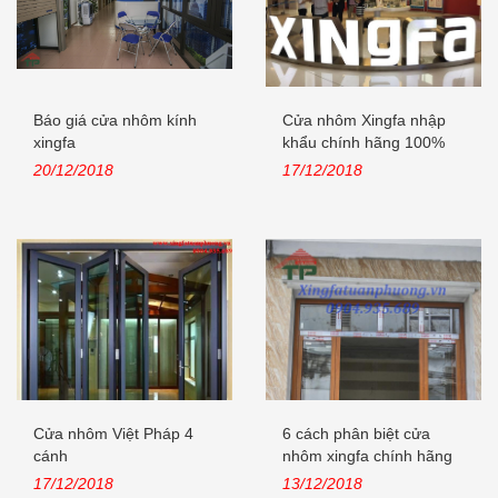
Báo giá cửa nhôm kính
Cửa nhôm Xingfa nhập
xingfa
khẩu chính hãng 100%
Quảng Đông,...
20/12/2018
17/12/2018
Cửa nhôm Việt Pháp 4
6 cách phân biệt cửa
cánh
nhôm xingfa chính hãng
nhập khẩu
17/12/2018
13/12/2018