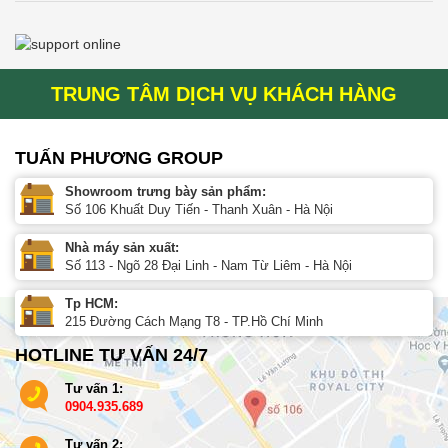
TRUNG TÂM DỊCH VỤ KHÁCH HÀNG
TUẤN PHƯƠNG GROUP
Showroom trưng bày sản phẩm:
Số 106 Khuất Duy Tiến - Thanh Xuân - Hà Nội
Nhà máy sản xuất:
Số 113 - Ngõ 28 Đại Linh - Nam Từ Liêm - Hà Nội
Tp HCM:
215 Đường Cách Mạng T8 - TP.Hồ Chí Minh
HOTLINE TƯ VẤN 24/7
Tư vấn 1:
0904.935.689
Tư vấn 2: