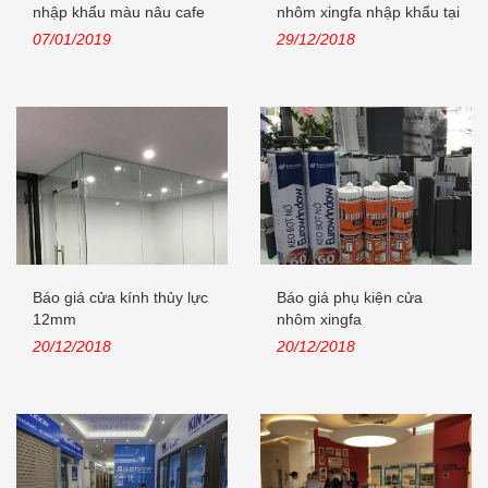
nhập khẩu màu nâu cafe
nhôm xingfa nhập khẩu tại
tại...
Lê...
07/01/2019
29/12/2018
Báo giá cửa kính thủy lực
Báo giá phụ kiện cửa
12mm
nhôm xingfa
20/12/2018
20/12/2018