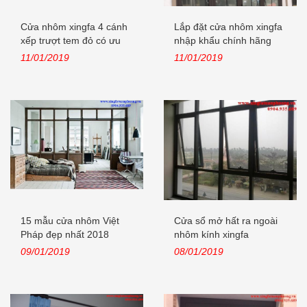
Cửa nhôm xingfa 4 cánh
Lắp đặt cửa nhôm xingfa
xếp trượt tem đỏ có ưu
nhập khẩu chính hãng
điểm...
tại...
11/01/2019
11/01/2019
15 mẫu cửa nhôm Việt
Cửa sổ mở hất ra ngoài
Pháp đẹp nhất 2018
nhôm kính xingfa
09/01/2019
08/01/2019