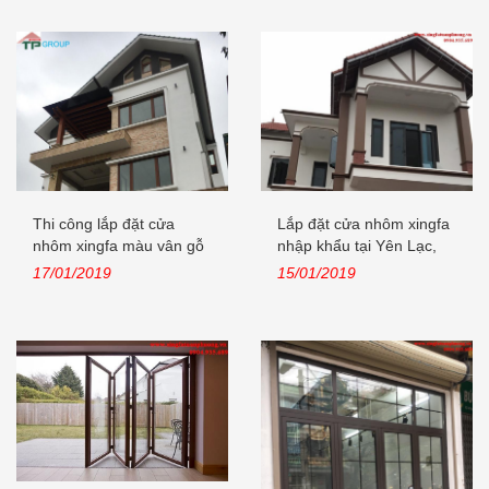
Thi công lắp đặt cửa
Lắp đặt cửa nhôm xingfa
nhôm xingfa màu vân gỗ
nhập khẩu tại Yên Lạc,
nhập...
Vĩnh...
17/01/2019
15/01/2019