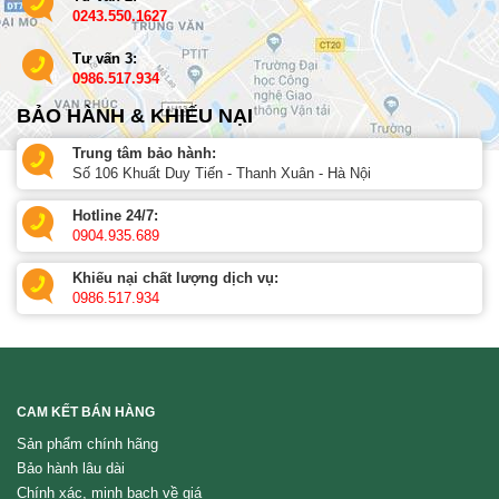
0243.550.1627
Tư vấn 3:
0986.517.934
BẢO HÀNH & KHIẾU NẠI
Trung tâm bảo hành:
Số 106 Khuất Duy Tiến - Thanh Xuân - Hà Nội
Hotline 24/7:
0904.935.689
Khiếu nại chất lượng dịch vụ:
0986.517.934
CAM KẾT BÁN HÀNG
Sản phẩm chính hãng
Bảo hành lâu dài
Chính xác, minh bạch về giá