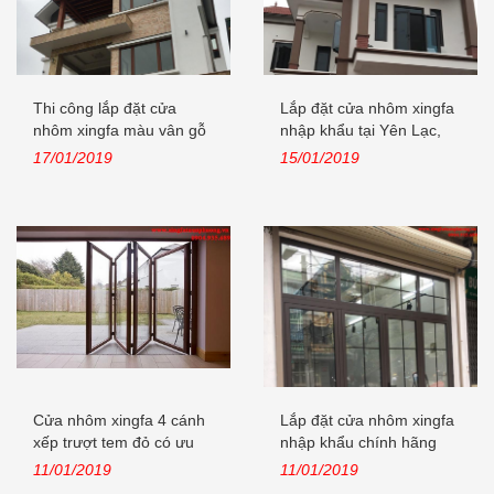
Thi công lắp đặt cửa
Lắp đặt cửa nhôm xingfa
nhôm xingfa màu vân gỗ
nhập khẩu tại Yên Lạc,
nhập...
Vĩnh...
17/01/2019
15/01/2019
Cửa nhôm xingfa 4 cánh
Lắp đặt cửa nhôm xingfa
xếp trượt tem đỏ có ưu
nhập khẩu chính hãng
điểm...
tại...
11/01/2019
11/01/2019