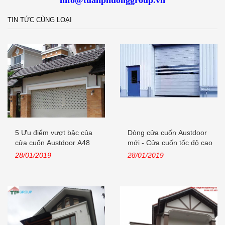
info@tuanphuonggroup.vn
TIN TỨC CÙNG LOẠI
5 Ưu điểm vượt bậc của
Dòng cửa cuốn Austdoor
cửa cuốn Austdoor A48
mới - Cửa cuốn tốc độ cao
khe...
28/01/2019
28/01/2019