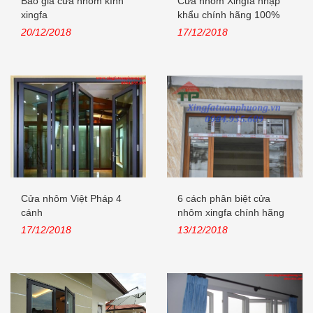
Báo giá cửa nhôm kính
Cửa nhôm Xingfa nhập
xingfa
khẩu chính hãng 100%
Quảng Đông,...
20/12/2018
17/12/2018
Cửa nhôm Việt Pháp 4
6 cách phân biệt cửa
cánh
nhôm xingfa chính hãng
nhập khẩu
17/12/2018
13/12/2018