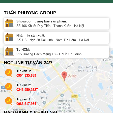
TUẤN PHƯƠNG GROUP
Showroom trưng bày sản phẩm:
Số 106 Khuất Duy Tiến - Thanh Xuân - Hà Nội
Nhà máy sản xuất:
Số 113 - Ngõ 28 Đại Linh - Nam Từ Liêm - Hà Nội
Tp HCM:
215 Đường Cách Mạng T8 - TP.Hồ Chí Minh
HOTLINE TƯ VẤN 24/7
Tư vấn 1:
0904.935.689
Tư vấn 2:
0243.550.1627
Tư vấn 3:
0986.517.934
BẢO HÀNH & KHIẾU NẠI