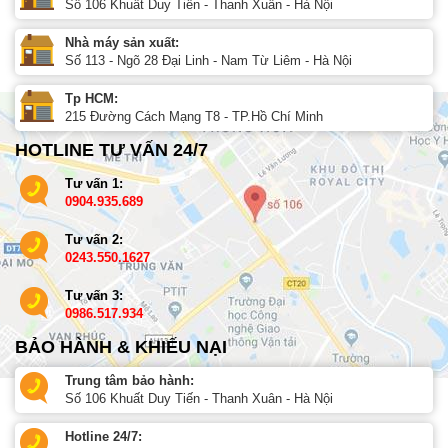
Số 106 Khuất Duy Tiến - Thanh Xuân - Hà Nội
Nhà máy sản xuất:
Số 113 - Ngõ 28 Đại Linh - Nam Từ Liêm - Hà Nội
Tp HCM:
215 Đường Cách Mạng T8 - TP.Hồ Chí Minh
HOTLINE TƯ VẤN 24/7
Tư vấn 1:
0904.935.689
Tư vấn 2:
0243.550.1627
Tư vấn 3:
0986.517.934
BẢO HÀNH & KHIẾU NẠI
Trung tâm bảo hành:
Số 106 Khuất Duy Tiến - Thanh Xuân - Hà Nội
Hotline 24/7: