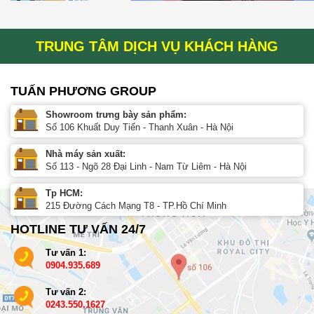
TRUNG TÂM DỊCH VỤ KHÁCH HÀNG
TUẤN PHƯƠNG GROUP
Showroom trưng bày sản phẩm:
Số 106 Khuất Duy Tiến - Thanh Xuân - Hà Nội
Nhà máy sản xuất:
Số 113 - Ngõ 28 Đại Linh - Nam Từ Liêm - Hà Nội
Tp HCM:
215 Đường Cách Mạng T8 - TP.Hồ Chí Minh
HOTLINE TƯ VẤN 24/7
Tư vấn 1:
0904.935.689
Tư vấn 2:
0243.550.1627