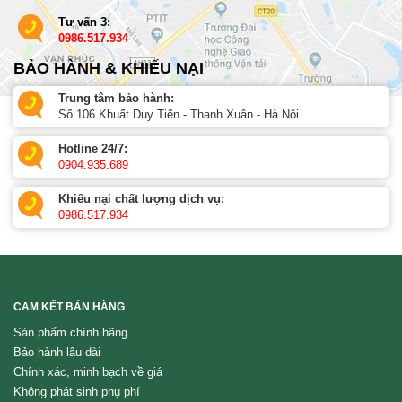
Tư vấn 3:
0986.517.934
BẢO HÀNH & KHIẾU NẠI
Trung tâm bảo hành:
Số 106 Khuất Duy Tiến - Thanh Xuân - Hà Nội
Hotline 24/7:
0904.935.689
Khiếu nại chất lượng dịch vụ:
0986.517.934
CAM KẾT BÁN HÀNG
Sản phẩm chính hãng
Bảo hành lâu dài
Chính xác, minh bạch về giá
Không phát sinh phụ phí