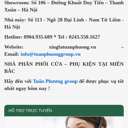
Showroom: Số 106 – Đường Khuất Duy Tiến – Thanh
Xuân – Hà Nội
Nhà máy: Số 113 - Ngõ 28 Đại Linh - Nam Từ Liêm -
Hà Nội
Hotline: 0904.935.689 * Tel : 0243.550.1627
Website: xingfatuanphuong.vn –
Email:
info@tuanphuonggroup.vn
NHÀ PHÂN PHỐI CỬA – PHỤ KIỆN TẠI MIỀN
BẮC
Hãy đến với
Tuấn Phương group
để được phục vụ tốt
nhất ngay hôm nay !
HỖ TRỢ TRỰC TUYẾN