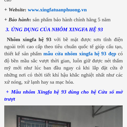
+
Website
:
www.xingfatuanphuong.vn
+
Bảo hành
:
sản phẩm bảo hành chính hãng 5 năm
3. ỨNG DỤNG CỦA NHÔM XINGFA HỆ 93
Nhôm xingfa hệ 93
với bề mặt được sơn tĩnh điện
ngoài trời cao cấp theo tiêu chuẩn quốc tế giúp cấu tạo,
thiết kế sản phẩm
mẫu cửa nhôm xingfa hệ 93 đẹp
có
độ bền mầu sắc vượt thời gian, luôn giữ được nét thẩm
mỹ mới như lúc ban đầu ngay cả khi lắp đặt cửa ở
những nơi có thời tiết khí hậu khắc nghiệt nhất như các
xứ nóng, xứ lạnh hay sa mạc hóa.
+ Mẫu nhôm Xingfa hệ 93 dùng cho hệ Cửa sổ mở
trượt