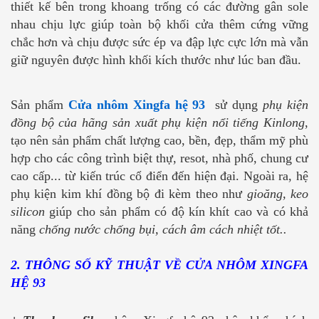
thiết kế bên trong khoang trống có các đường gân sole
nhau chịu lực giúp toàn bộ khối cửa thêm cứng vững
chắc hơn và chịu được sức ép va đập lực cực lớn mà vẫn
giữ nguyên được hình khối kích thước như lúc ban đầu.
Sản phẩm
Cửa nhôm Xingfa hệ 93
sử dụng
phụ kiện
đồng bộ của hãng sản xuất phụ kiện nổi tiếng Kinlong
,
tạo nên sản phẩm chất lượng cao, bền, đẹp, thẩm mỹ phù
hợp cho các công trình biệt thự, resot, nhà phố, chung cư
cao cấp... từ kiến trúc cổ điển đến hiện đại. Ngoài ra, hệ
phụ kiện kim khí đồng bộ đi kèm theo như
gioăng, keo
silicon
giúp cho sản phẩm có độ kín khít cao và có khả
năng
chống nước chống bụi, cách âm cách nhiệt tốt..
2. THÔNG SỐ KỸ THUẬT VỀ CỬA NHÔM XINGFA
HỆ 93