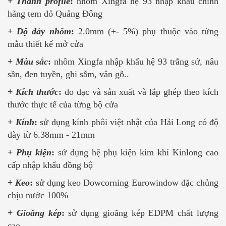
+
Thanh profile
:
nhôm Xingfa hệ 93 nhập khẩu chính
hãng tem đỏ Quảng Đông
+
Độ dày nhôm
:
2.0mm (+- 5%) phụ thuộc vào từng
mẫu thiết kế mở cửa
+
Màu sắc
:
nhôm Xingfa nhập khẩu hệ 93 trắng sứ, nâu
sần, đen tuyền, ghi sẫm, vân gỗ..
+
Kích thước
:
đo đạc và sản xuất và lắp ghép theo kích
thước thực tế của từng bộ cửa
+
Kính
:
sử dụng kính phôi việt nhật của Hải Long có độ
dày từ 6.38mm - 21mm
+
Phụ kiện
:
sử dụng hệ phụ kiện kim khí Kinlong cao
cấp nhập khẩu đồng bộ
+
Keo
:
sử dụng keo Dowcorning Eurowindow đặc chủng
chịu nước 100%
+
Gioăng kép
:
sử dụng gioăng kép EDPM chất lượng
cao