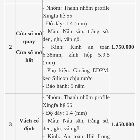
- Nhôm: Thanh nhôm profile
Xingfa hệ 55
- Độ dày: 1.4 (mm)
- Màu: Nâu sần, trắng sứ,
Cửa sổ mở
đen, ghi, vân gỗ.
quay
2
- Kính: Kính an toàn
1.750.000
Cửa sổ mở
6.38mm, kính hộp 5.9.5
hất
(mm)
- Phụ kiện: Gioăng EDPM,
keo Silicon chịu nước
- Bảo hành: 5 năm
- Nhôm: Thanh nhôm profile
Xingfa hệ 55
- Độ dày: 1.4 (mm)
Vách cố
- Màu: Nâu sần, trắng sứ,
3
1.450.000
định
đen, ghi, vân gỗ.
- Kính: An toàn Hải Long