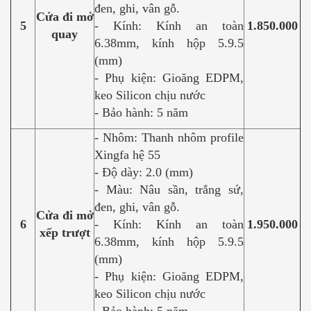
đen, ghi, vân gỗ.
Cửa đi mở
5
- Kính: Kính an toàn
1.850.000
quay
6.38mm, kính hộp 5.9.5
(mm)
- Phụ kiện: Gioăng EDPM,
keo Silicon chịu nước
- Bảo hành: 5 năm
- Nhôm: Thanh nhôm profile
Xingfa hệ 55
- Độ dày: 2.0 (mm)
- Màu: Nâu sần, trắng sứ,
đen, ghi, vân gỗ.
Cửa đi mở
6
- Kính: Kính an toàn
1.950.000
xếp trượt
6.38mm, kính hộp 5.9.5
(mm)
- Phụ kiện: Gioăng EDPM,
keo Silicon chịu nước