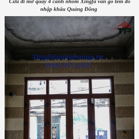
Cửa đi mở quay 4 cánh nhôm Xingfa vân gỗ tem đỏ
nhập khẩu Quảng Đông