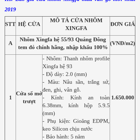
2019
MÔ TẢ CỬA NHÔM
STT
HỆ CỬA
ĐƠN GIÁ
XINGFA
Nhôm Xingfa hệ 55/93 Quảng Đông
A
(VNĐ/m2)
tem đỏ chính hãng, nhập khẩu 100%
- Nhôm: Thanh nhôm profile
Xingfa hệ 93
- Độ dày: 2.0 (mm)
- Màu: Nâu sần, trắng sứ,
đen, ghi, vân gỗ.
Cửa sổ mở
1
- Kính: Kính an toàn
1.650.000
trượt
6.38mm, kính hộp 5.9.5
(mm)
- Phụ kiện: Gioăng EDPM,
keo Silicon chịu nước
- Bảo hành: 5 năm