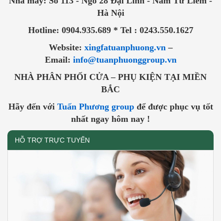
Nhà máy: Số 113 - Ngõ 28 Đại Linh - Nam Từ Liêm -
Hà Nội
Hotline: 0904.935.689 * Tel : 0243.550.1627
Website:
xingfatuanphuong.vn
–
Email:
info@tuanphuonggroup.vn
NHÀ PHÂN PHỐI CỬA – PHỤ KIỆN TẠI MIỀN
BẮC
Hãy đến với
Tuấn Phương group
để được phục vụ tốt
nhất ngay hôm nay !
HỖ TRỢ TRỰC TUYẾN