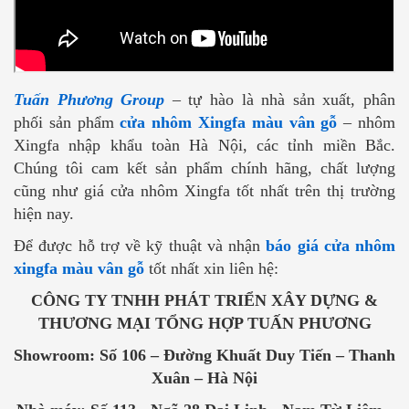
Tuấn Phương Group
– tự hào là nhà sản xuất, phân
phối sản phẩm
cửa nhôm Xingfa màu vân gỗ
– nhôm
Xingfa nhập khẩu toàn Hà Nội, các tỉnh miền Bắc.
Chúng tôi cam kết sản phẩm chính hãng, chất lượng
cũng như giá cửa nhôm Xingfa tốt nhất trên thị trường
hiện nay.
Để được hỗ trợ về kỹ thuật và nhận
báo giá cửa nhôm
xingfa màu vân gỗ
tốt nhất xin liên hệ:
CÔNG TY TNHH PHÁT TRIỂN XÂY DỰNG &
THƯƠNG MẠI TỔNG HỢP TUẤN PHƯƠNG
Showroom: Số 106 – Đường Khuất Duy Tiến – Thanh
Xuân – Hà Nội