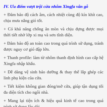
IV. Ưu điểm vượt trội cửa nhôm Xingfa vân gỗ
+ Đảm bảo độ cách âm, cách nhiệt cùng độ kín khít cao,
chịu mưa nắng gió tốt.
+ Có khả năng chống ăn mòn và chịu đựng được mọi
thời tiết nhờ lớp xi mạ và sơn tĩnh diện.
+ Đảm bảo độ an toàn cao trong quá trình sử dụng, tránh
được nguy cơ gió đập lớn.
+ Thanh profile: làm từ nhôm thanh định hình cao cấp hệ
Xingfa nhập khẩu.
+ Dễ dàng vệ sinh bảo dưỡng & thay thế lắp ghép các
linh phụ kiện của cửa.
+ Tiết kiệm không gian đóng/mở cửa, giúp tận dụng tối
đa diện tích cho ngôi nhà.
+ Mang lại tiện ích & hiệu quả kinh tế cao trong quá
trình sử dụng lâu dài.