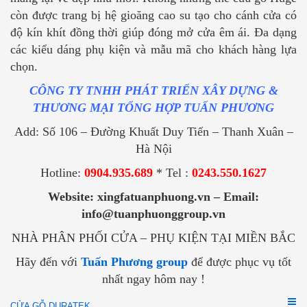
còn được trang bị hệ gioăng cao su tạo cho cánh cửa có
độ kín khít đồng thời giúp đóng mở cửa êm ái. Đa dạng
các kiểu dáng phụ kiện và mẫu mã cho khách hàng lựa
chọn.
CÔNG TY TNHH PHÁT TRIỂN XÂY DỰNG &
THƯƠNG MẠI TỔNG HỢP TUẤN PHƯƠNG
Add: Số 106 – Đường Khuất Duy Tiến – Thanh Xuân –
Hà Nội
Hotline:
0904.935.689
* Tel :
0243.550.1627
Website: xingfatuanphuong.vn – Email:
info@tuanphuonggroup.vn
NHÀ PHÂN PHỐI CỬA – PHỤ KIỆN TẠI MIỀN BẮC
Hãy đến với
Tuấn Phương group
để được phục vụ tốt
nhất ngay hôm nay !
CỬA GỖ DURATEK