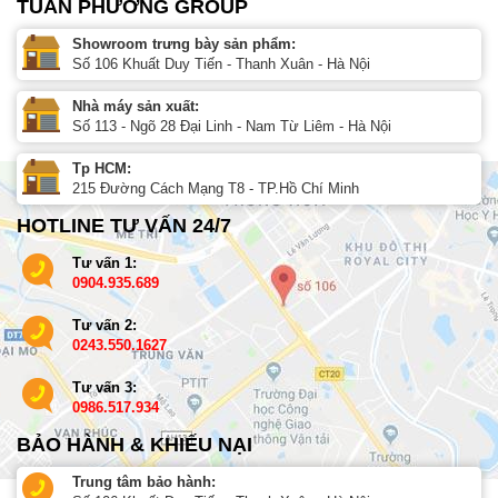
TUẤN PHƯƠNG GROUP
Showroom trưng bày sản phẩm:
Số 106 Khuất Duy Tiến - Thanh Xuân - Hà Nội
Nhà máy sản xuất:
Số 113 - Ngõ 28 Đại Linh - Nam Từ Liêm - Hà Nội
Tp HCM:
215 Đường Cách Mạng T8 - TP.Hồ Chí Minh
HOTLINE TƯ VẤN 24/7
Tư vấn 1:
0904.935.689
Tư vấn 2:
0243.550.1627
Tư vấn 3:
0986.517.934
BẢO HÀNH & KHIẾU NẠI
Trung tâm bảo hành: