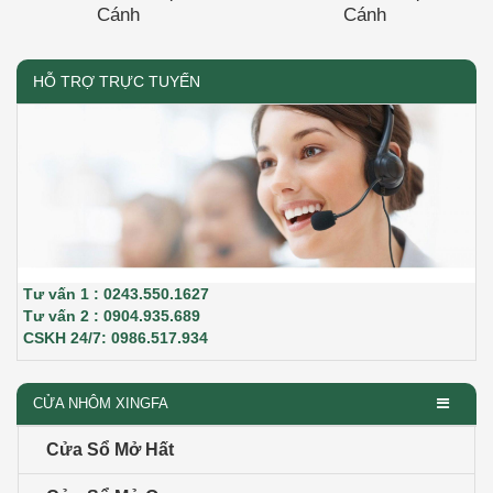
Cánh
Cánh
HỖ TRỢ TRỰC TUYẾN
Tư vấn 1 : 0243.550.1627
Tư vấn 2 : 0904.935.689
CSKH 24/7: 0986.517.934
CỬA NHÔM XINGFA
Cửa Sổ Mở Hất