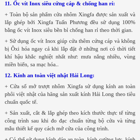
11. Ốc vít Inox siêu cứng cáp & chống han rỉ:
+ Toàn bộ sản phẩm cửa nhôm Xingfa được sản xuất và
lắp ghép bởi Xingfa Tuấn Phương đều sử dụng 100%
bằng ốc vít Inox siêu bền bỉ chống han rỉ theo thời gian.
+ Sử dụng ốc vít Inox giúp cửa thêm cứng cáp và không
bị Ôxi hóa ngay cả khi lắp đặt ở những nơi có thời tiết
khí hậu khắc nghiệt nhất như: mưa nắng nhiều, vùng
miền biển, sa mạc hóa..
12. Kính an toàn việt nhật Hải Long:
+ Cửa sổ mở trượt nhôm Xingfa sử dụng kính an toàn
phôi việt nhật của hãng sản xuất kính Hải Long theo tiêu
chuẩn quốc tế.
+ Sản xuất, cắt & lắp ghép theo kích thước thực tế từng
công trình sau khi đo đạc chuẩn từng bộ cửa và từng
mẫu thiết kế quy cách mở cửa của công trình.
+ Có thể sử dụng kính dán an toàn, kính cường lực, kính