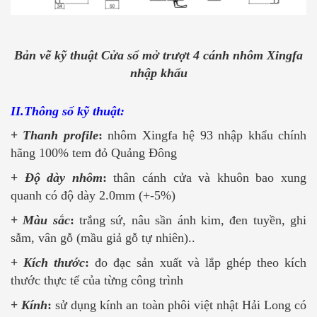
Bản vẽ kỹ thuật Cửa sổ mở trượt 4 cánh nhôm Xingfa
nhập khẩu
II.Thông số kỹ thuật:
+
Thanh profile
:
nhôm Xingfa hệ 93 nhập khẩu chính
hãng 100% tem đỏ Quảng Đông
+
Độ dày nhôm
:
thân cánh cửa và khuôn bao xung
quanh có độ dày 2.0mm (+-5%)
+
Màu sắc
:
trắng sứ, nâu sần ánh kim, đen tuyền, ghi
sẫm, vân gỗ (mầu giả gỗ tự nhiên)..
+
Kích thước
:
đo đạc sản xuất và lắp ghép theo kích
thước thực tế của từng công trình
+
Kính
:
sử dụng kính an toàn phôi việt nhật Hải Long có