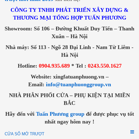
CÔNG TY TNHH PHÁT TRIỂN XÂY DỰNG &
THƯƠNG MẠI TỔNG HỢP TUẤN PHƯƠNG
Showroom: Số 106 – Đường Khuất Duy Tiến – Thanh
Xuân – Hà Nội
Nhà máy: Số 113 - Ngõ 28 Đại Linh - Nam Từ Liêm -
Hà Nội
Hotline:
0904.935.689
* Tel :
0243.550.1627
Website: xingfatuanphuong.vn –
Email:
info@tuanphuonggroup.vn
NHÀ PHÂN PHỐI CỬA – PHỤ KIỆN TẠI MIỀN
BẮC
Hãy đến với
Tuấn Phương group
để được phục vụ tốt
nhất ngay hôm nay !
CỬA SỔ MỞ TRƯỢT