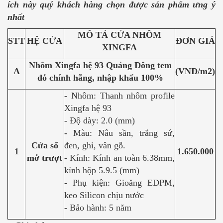
ích này quý khách hàng chọn được sản phẩm ưng ý
nhất
MÔ TẢ CỬA NHÔM
STT
HỆ CỬA
ĐƠN GIÁ
XINGFA
Nhôm Xingfa hệ 93 Quảng Đông tem
A
(VNĐ/m2)
đỏ chính hãng, nhập khẩu 100%
- Nhôm: Thanh nhôm profile
Xingfa hệ 93
- Độ dày: 2.0 (mm)
- Màu: Nâu sần, trắng sứ,
Cửa sổ
đen, ghi, vân gỗ.
1
1.650.000
mở trượt
- Kính: Kính an toàn 6.38mm,
kính hộp 5.9.5 (mm)
- Phụ kiện: Gioăng EDPM,
keo Silicon chịu nước
- Bảo hành: 5 năm