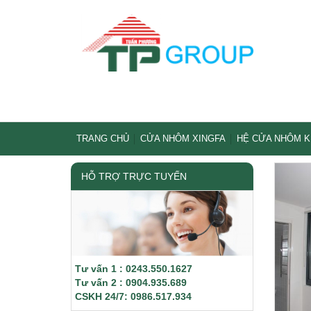
TRANG CHỦ
CỬA NHÔM XINGFA
HỆ CỬA NHÔM 
HỖ TRỢ TRỰC TUYẾN
Tư vấn 1 : 0243.550.1627
Tư vấn 2 : 0904.935.689
CSKH 24/7: 0986.517.934