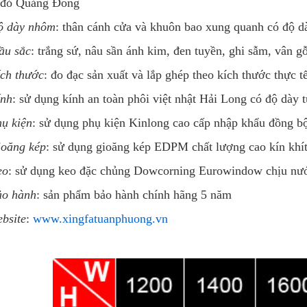
 đỏ Quảng Đông
ộ dày nhôm
: thân cánh cửa và khuôn bao xung quanh có độ 
ầu sắc
: trắng sứ, nâu sần ánh kim, đen tuyền, ghi sẫm, vân gỗ
ch thước
: đo đạc sản xuất và lắp ghép theo kích thước thực t
nh
: sử dụng kính an toàn phôi việt nhật Hải Long có độ dà
ụ kiện
: sử dụng phụ kiện Kinlong cao cấp nhập khẩu đồng 
oăng kép
: sử dụng gioăng kép EDPM chất lượng cao kín khít
eo
: sử dụng keo đặc chủng Dowcorning Eurowindow chịu nướ
o hành
: sản phẩm bảo hành chính hãng 5 năm
bsite
:
www.xingfatuanphuong.vn