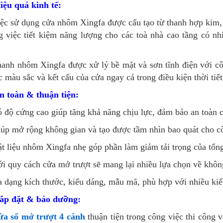
iệu quả kinh tế:
ệc sử dụng cửa nhôm Xingfa được cấu tạo từ thanh hợp kim, 
g việc tiết kiệm năng lượng cho các toà nhà cao tầng có nh
anh nhôm Xingfa được xử lý bề mặt và sơn tĩnh điện với côn
 màu sắc và kết cấu của cửa ngay cả trong điều kiện thời tiế
n toàn & thuận tiện:
 độ cứng cao giúp tăng khả năng chịu lực, đảm bảo an toàn c
úp mở rộng không gian và tạo được tầm nhìn bao quát cho cô
t liệu nhôm Xingfa nhẹ góp phần làm giảm tải trọng của tổng
i quy cách cửa mở trượt sẽ mang lại nhiều lựa chọn về khô
 dạng kích thước, kiểu dáng, mẫu mã, phù hợp với nhiều kiểu
Lắp đặt & bảo dưỡng:
ửa sổ mở trượt 4 cánh
thuận tiện trong công việc thi công