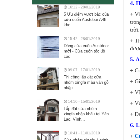
4. H
16:12 - 28/01/2019
+ Vi
5 Ưu điểm vượt bậc của
cửa cuốn Austdoor A48
tron
khe...
trời.
15:42 - 28/01/2019
+ Th
Dòng cửa cuốn Austdoor
được
mới - Cửa cuốn tốc độ
cao
5. A
+ Có
09:07 - 17/01/2019
Thi công lắp đặt cửa
+ Gi
nhôm xingfa màu vân gỗ
nhập...
+ Vậ
14:10 - 15/01/2019
+ Vớ
Lắp đặt cửa nhôm
+ Đa
xingfa nhập khẩu tại Yên
Lạc, Vĩnh...
6. 
10:41 - 11/01/2019
+
C