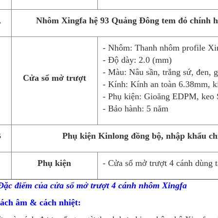
A
Nhôm Xingfa hệ 93 Quảng Đông tem đỏ chính 
- Nhôm: Thanh nhôm profile Xi
- Độ dày: 2.0 (mm)
- Màu: Nâu sần, trắng sứ, đen, g
Cửa sổ mở trượt
- Kính: Kính an toàn 6.38mm, k
- Phụ kiện: Gioăng EDPM, keo S
- Bảo hành: 5 năm
B
Phụ kiện Kinlong đồng bộ, nhập khẩu c
Phụ kiện
- Cửa sổ mở trượt 4 cánh dùng 
 Đặc điểm của cửa sổ mở trượt 4 cánh nhôm Xingfa
Cách âm & cách nhiệt: