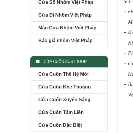
tem
Cửa Sổ Nhôm Việt Pháp
+
Đ
Cửa Đi Nhôm Việt Pháp
+
M
Mẫu Cửa Nhôm Việt Pháp
+
Kí
Báo giá nhôm Việt Pháp
+
Kí
+
Ph
CỬA CUỐN AUSTDOOR
+
Gi
+
K
Cửa Cuốn Thế Hệ Mới
+
Bả
Cửa Cuốn Khe Thoáng
+
We
Cửa Cuốn Xuyên Sáng
Cửa Cuốn Tấm Liền
Cửa Cuốn Đặc Biệt