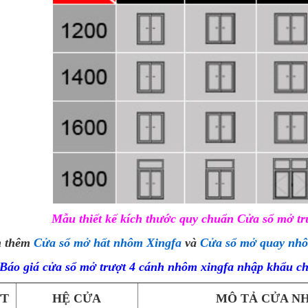
Mẫu thiết kế kích thước quy chuẩn Cửa sổ mở t
 thêm
Cửa sổ mở hất nhôm Xingfa
và
Cửa sổ mở quay nhô
 Báo giá cửa sổ mở trượt 4 cánh nhôm xingfa nhập khẩu c
TT
HỆ CỬA
MÔ TẢ CỬA N