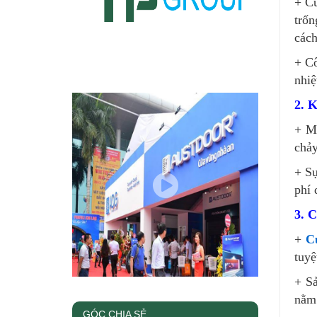
+ Cử
trốn
cách
+ Cô
nhiệ
2. K
+ 
chảy
+ Sự
phí 
3. C
+
C
tuyệ
+ Sả
nằm 
GÓC CHIA SẺ