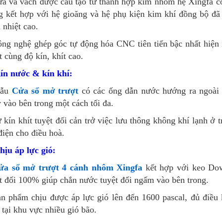
a và vách được cấu tạo từ thanh hợp kim nhôm hệ Xingfa có
g kết hợp với hệ gioăng và hệ phụ kiện kim khí đồng bộ đã
 nhiệt cao.
ng nghệ ghép góc tự động hóa CNC tiên tiến bậc nhất hiện
t cùng độ kín, khít cao.
ín nước & kín khí:
Mẫu
Cửa sổ mở trượt
có các ống dẫn nước hướng ra ngoài 
 vào bên trong một cách tối đa.
 kín khít tuyệt đối cản trở việc lưu thông không khí lạnh ở 
điện cho điều hoà.
hịu áp lực gió:
ửa sổ mở trượt 4 cánh nhôm Xingfa
kết hợp với keo Do
t đối 100% giúp chắn nước tuyệt đối ngấm vào bên trong.
n phẩm chịu được áp lực gió lên đến 1600 pascal, đủ điều
tại khu vực nhiều gió bão.