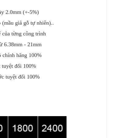
dày 2.0mm (+-5%)
 (mầu giả gỗ tự nhiên)..
ế của từng công trình
y từ 6.38mm - 21mm
bộ chính hãng 100%
 tuyệt đối 100%
c tuyệt đối 100%