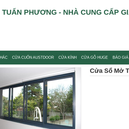
TUẤN PHƯƠNG - NHÀ CUNG CẤP GI
KHÁC
CỬA CUỐN AUSTDOOR
CỬA KÍNH
CỬA GỖ HUGE
BÁO GIÁ
Cửa Sổ Mở T