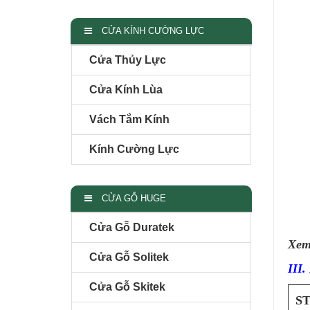
CỬA KÍNH CƯỜNG LỰC
Cửa Thủy Lực
Cửa Kính Lùa
Vách Tắm Kính
Kính Cường Lực
CỬA GỖ HUGE
Cửa Gỗ Duratek
Xem
Cửa Gỗ Solitek
III.
Cửa Gỗ Skitek
S