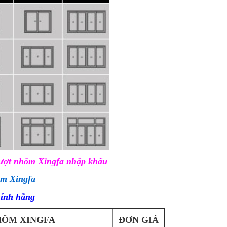
rượt nhôm Xingfa nhập khẩu
m Xingfa
hính hãng
HÔM XINGFA
ĐƠN GIÁ