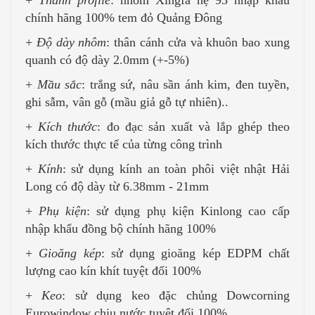
chính hãng 100% tem đỏ Quảng Đông
+
Độ dày nhôm
: thân cánh cửa và khuôn bao xung
quanh có độ dày 2.0mm (+-5%)
+
Mầu sắc
: trắng sứ, nâu sần ánh kim, đen tuyền,
ghi sẫm, vân gỗ (mầu giả gỗ tự nhiên)..
+
Kích thước
: đo đạc sản xuất và lắp ghép theo
kích thước thực tế của từng công trình
+
Kính
: sử dụng kính an toàn phôi việt nhật Hải
Long có độ dày từ 6.38mm - 21mm
+
Phụ kiện
: sử dụng phụ kiện Kinlong cao cấp
nhập khẩu đồng bộ chính hãng 100%
+
Gioăng kép
: sử dụng gioăng kép EDPM chất
lượng cao kín khít tuyệt đối 100%
+
Keo
: sử dụng keo đặc chủng Dowcorning
Eurowindow chịu nước tuyệt đối 100%