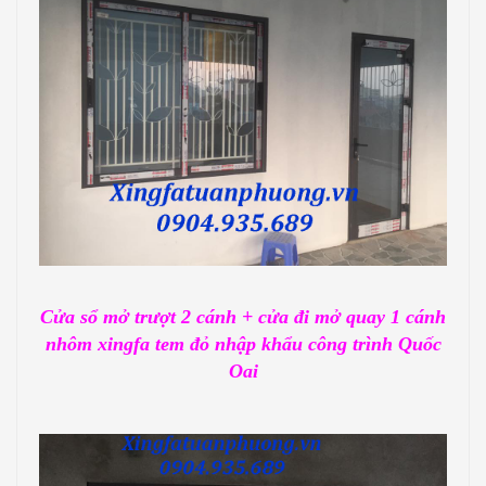
Cửa sổ mở trượt 2 cánh + cửa đi mở quay 1 cánh
nhôm xingfa tem đỏ nhập khẩu công trình Quốc
Oai