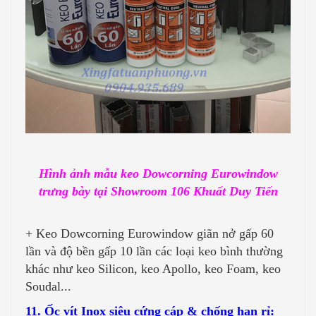
Hình ảnh mẫu keo Dowcorning Eurowindow
trưng bày tại Showroom 106 Khuất Duy Tiến
+ Keo Dowcorning Eurowindow giãn nở gấp 60
lần và độ bền gấp 10 lần các loại keo bình thường
khác như keo Silicon, keo Apollo, keo Foam, keo
Soudal...
11. Ốc vít Inox siêu cứng cáp & chống han rỉ: