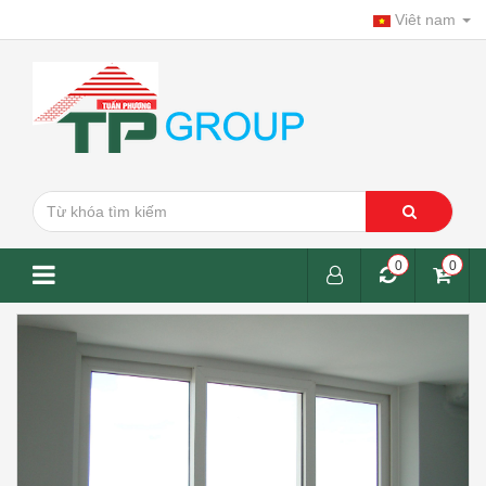
Viêt nam
0
0