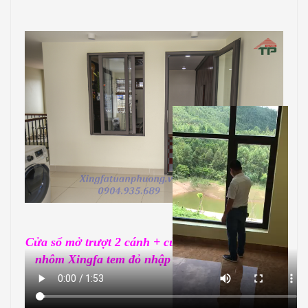
Cửa sổ mở trượt 2 cánh + cửa đi mở quay 1 cánh
nhôm Xingfa tem đỏ nhập khẩu Quảng Đông