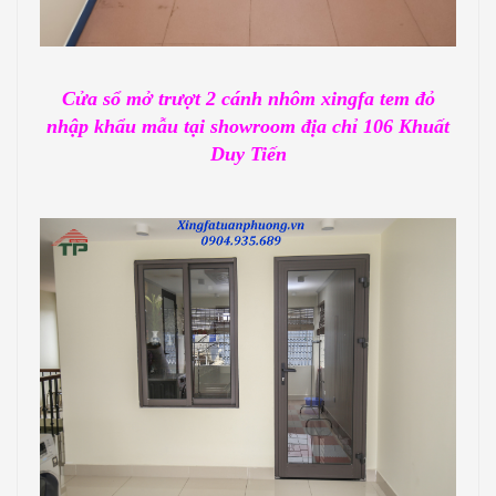
Cửa sổ mở trượt 2 cánh nhôm xingfa tem đỏ
nhập khẩu mẫu tại showroom địa chỉ 106 Khuất
Duy Tiến