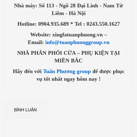
Nhà máy: Số 113 - Ngõ 28 Đại Linh - Nam Từ
Liêm - Hà Nội
Hotline: 0904.935.689 * Tel : 0243.550.1627
Website: xingfatuanphuong.vn –
Email:
info@tuanphuonggroup.vn
NHÀ PHÂN PHỐI CỬA – PHỤ KIỆN TẠI
MIỀN BẮC
Hãy đến với
Tuấn Phương group
để được phục
vụ tốt nhất ngay hôm nay !
BÌNH LUẬN