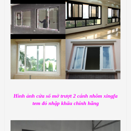
Hình ảnh cửa sổ mở trượt 2 cánh nhôm xingfa
tem đỏ nhập khẩu chính hãng