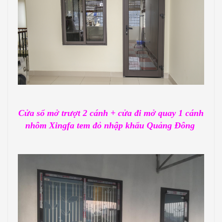
Cửa sổ mở trượt 2 cánh + cửa đi mở quay 1 cánh
nhôm Xingfa tem đỏ nhập khẩu Quảng Đông