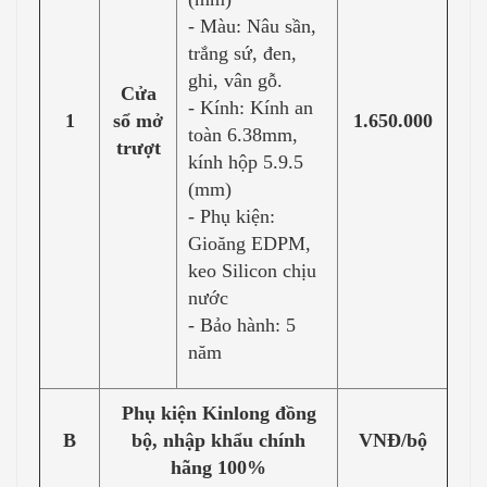
- Màu: Nâu sần,
trắng sứ, đen,
ghi, vân gỗ.
Cửa
- Kính: Kính an
1
sổ mở
1.650.000
toàn 6.38mm,
trượt
kính hộp 5.9.5
(mm)
- Phụ kiện:
Gioăng EDPM,
keo Silicon chịu
nước
- Bảo hành: 5
năm
Phụ kiện Kinlong đồng
B
bộ, nhập khẩu chính
VNĐ/bộ
hãng 100%