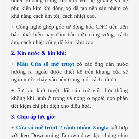
nhiều khoang trống kết hợp với hệ gioăng và hệ
phụ kiện kim khí đồng bộ đã tạo nên sản phẩm có
khả năng cách âm tốt, cách nhiệt cao.
+ Công nghệ ghép góc tự động hóa CNC tiên tiến
bậc nhất hiện nay đảm bảo cửa cứng vững, cách
âm, cách nhiệt cùng độ kín, khít cao.
2. Kín nước & kín khí:
+
Mẫu Cửa sổ mở trượt
có các ống dẫn nước
hướng ra ngoài được thiết kế trên khung cửa sẽ
ngăn nước chảy vào bên trong một cách tối đa.
+ Sự kín khít tuyệt đối cản trở việc lưu thông
không khí lạnh ở trong và nóng ở ngoài góp phần
tiết kiệm chi phí điện cho điều hoà.
3. Chịu áp lực gió:
+
Cửa sổ mở trượt 2 cánh nhôm Xingfa
kết hợp
với keo Dowcorning Eurowindow đặc chủng chịu