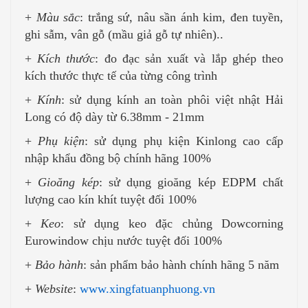
+
Màu sắc
: trắng sứ, nâu sần ánh kim, đen tuyền,
ghi sẫm, vân gỗ (mầu giả gỗ tự nhiên)..
+
Kích thước
: đo đạc sản xuất và lắp ghép theo
kích thước thực tế của từng công trình
+
Kính
: sử dụng kính an toàn phôi việt nhật Hải
Long có độ dày từ 6.38mm - 21mm
+
Phụ kiện
: sử dụng phụ kiện Kinlong cao cấp
nhập khẩu đồng bộ chính hãng 100%
+
Gioăng kép
: sử dụng gioăng kép EDPM chất
lượng cao kín khít tuyệt đối 100%
+
Keo
: sử dụng keo đặc chủng Dowcorning
Eurowindow chịu nước tuyệt đối 100%
+
Bảo hành
: sản phẩm bảo hành chính hãng 5 năm
+
Website
:
www.xingfatuanphuong.vn