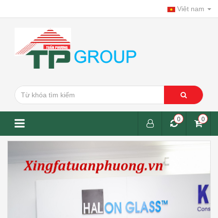
Viêt nam
0
0