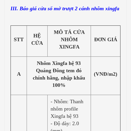
III. Báo giá cửa sổ mở trượt 2 cánh nhôm xingfa
MÔ TẢ CỬA
HỆ
STT
NHÔM
ĐƠN GIÁ
CỬA
XINGFA
Nhôm Xingfa hệ 93
Quảng Đông tem đỏ
A
(VNĐ/m2)
chính hãng, nhập khẩu
100%
- Nhôm: Thanh
nhôm profile
Xingfa hệ 93
- Độ dày: 2.0
(mm)