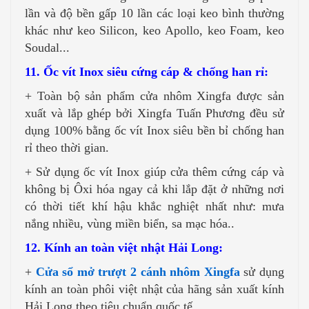
lần và độ bền gấp 10 lần các loại keo bình thường
khác như keo Silicon, keo Apollo, keo Foam, keo
Soudal...
11. Ốc vít Inox siêu cứng cáp & chống han rỉ:
+ Toàn bộ sản phẩm cửa nhôm Xingfa được sản
xuất và lắp ghép bởi Xingfa Tuấn Phương đều sử
dụng 100% bằng ốc vít Inox siêu bền bỉ chống han
rỉ theo thời gian.
+ Sử dụng ốc vít Inox giúp cửa thêm cứng cáp và
không bị Ôxi hóa ngay cả khi lắp đặt ở những nơi
có thời tiết khí hậu khắc nghiệt nhất như: mưa
nắng nhiều, vùng miền biển, sa mạc hóa..
12. Kính an toàn việt nhật Hải Long:
+
Cửa sổ mở trượt 2 cánh nhôm Xingfa
sử dụng
kính an toàn phôi việt nhật của hãng sản xuất kính
Hải Long theo tiêu chuẩn quốc tế.