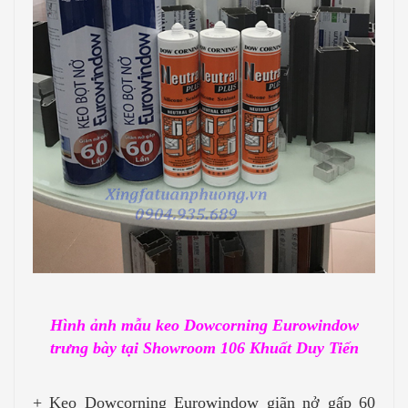
Hình ảnh mẫu keo Dowcorning Eurowindow
trưng bày tại Showroom 106 Khuất Duy Tiến
+ Keo Dowcorning Eurowindow giãn nở gấp 60