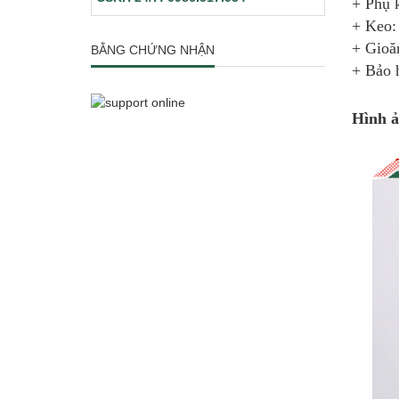
+ Phụ 
+ Keo:
+ Gioă
BẰNG CHỨNG NHẬN
+ Bảo 
Hình ả