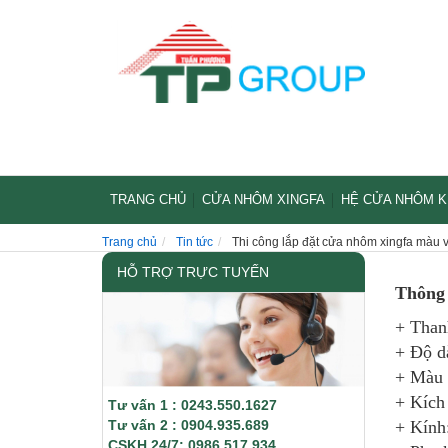
TRANG CHỦ
CỬA NHÔM XINGFA
HỆ CỬA NHÔM 
Trang chủ
Tin tức
Thi công lắp đặt cửa nhôm xingfa màu 
HỖ TRỢ TRỰC TUYẾN
Thông 
+ Than
+ Độ d
+ Màu 
+ Kích 
Tư vấn 1 : 0243.550.1627
Tư vấn 2 : 0904.935.689
+ Kính
CSKH 24/7: 0986.517.934