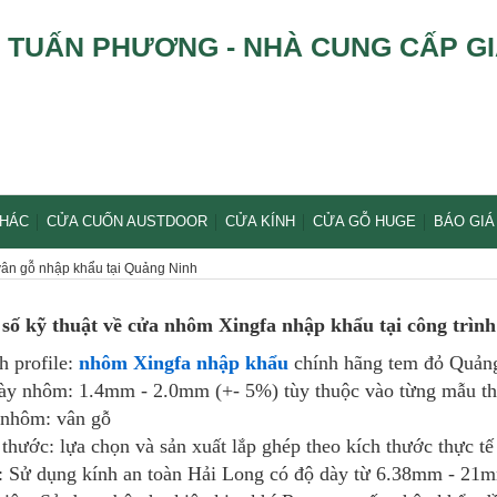
TUẤN PHƯƠNG - NHÀ CUNG CẤP GI
KHÁC
CỬA CUỐN AUSTDOOR
CỬA KÍNH
CỬA GỖ HUGE
BÁO GIÁ
vân gỗ nhập khẩu tại Quảng Ninh
số kỹ thuật về cửa nhôm Xingfa nhập khẩu tại công trìn
h profile:
nhôm Xingfa nhập khẩu
chính hãng tem đỏ Quảng
ày nhôm: 1.4mm - 2.0mm (+- 5%) tùy thuộc vào từng mẫu thi
nhôm: vân gỗ
thước: lựa chọn và sản xuất lắp ghép theo kích thước thực tế
: Sử dụng kính an toàn Hải Long có độ dày từ 6.38mm - 21