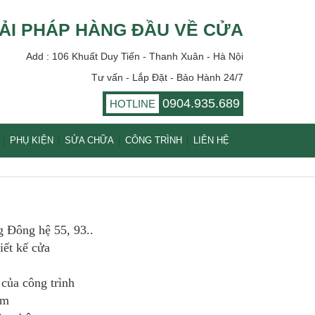
ẢI PHÁP HÀNG ĐẦU VỀ CỬA
Add : 106 Khuất Duy Tiến - Thanh Xuân - Hà Nội
Tư vấn - Lắp Đặt - Bảo Hành 24/7
0904.935.689
HOTLINE
PHỤ KIỆN
SỬA CHỮA
CÔNG TRÌNH
LIÊN HỆ
h
 Đông hệ 55, 93..
ết kế cửa
 của công trình
mm