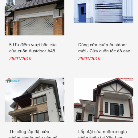
5 Ưu điểm vượt bậc của
Dòng cửa cuốn Austdoor
cửa cuốn Austdoor A48
mới - Cửa cuốn tốc độ cao
khe...
28/01/2019
28/01/2019
Thi công lắp đặt cửa
Lắp đặt cửa nhôm xingfa
nhôm xingfa màu vân gỗ
nhập khẩu tại Yên Lạc,