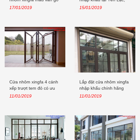
nhập...
Vĩnh...
17/01/2019
15/01/2019
Cửa nhôm xingfa 4 cánh
Lắp đặt cửa nhôm xingfa
xếp trượt tem đỏ có ưu
nhập khẩu chính hãng
điểm...
tại...
11/01/2019
11/01/2019