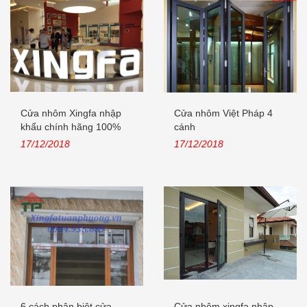
Cửa nhôm Xingfa nhập
Cửa nhôm Việt Pháp 4
khẩu chính hãng 100%
cánh
Quảng Đông,...
17/12/2018
17/12/2018
6 cách phân biệt cửa
Cửa nhôm xingfa nhập