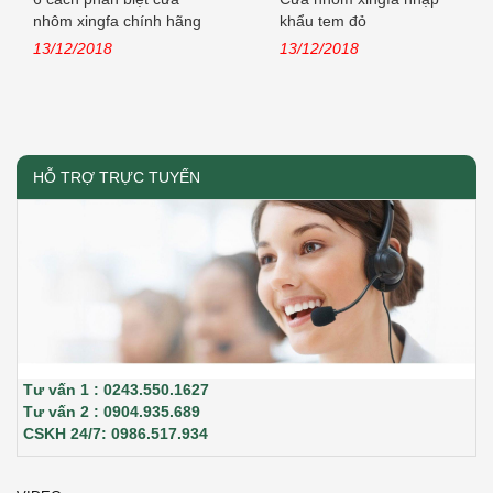
nhôm xingfa chính hãng
khẩu tem đỏ
nhập khẩu
13/12/2018
13/12/2018
HỖ TRỢ TRỰC TUYẾN
Tư vấn 1 : 0243.550.1627
Tư vấn 2 : 0904.935.689
CSKH 24/7: 0986.517.934