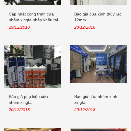
Cập nhật công trình cửa
Báo giá cửa kính thủy lực
nhôm xingfa nhập khẩu tại
12mm
Lê...
29/12/2018
20/12/2018
Báo giá phụ kiện cửa
Báo giá cửa nhôm kính
nhôm xingfa
xingfa
20/12/2018
20/12/2018