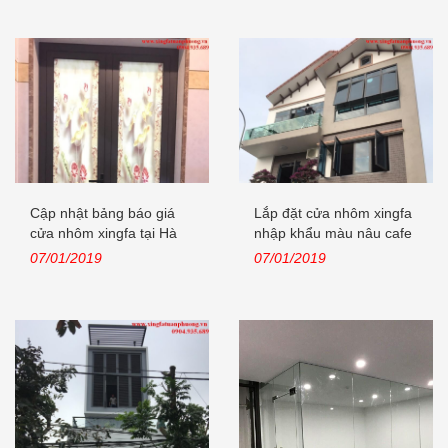
Cập nhật bảng báo giá
Lắp đặt cửa nhôm xingfa
cửa nhôm xingfa tại Hà
nhập khẩu màu nâu cafe
Nội năm...
tại...
07/01/2019
07/01/2019