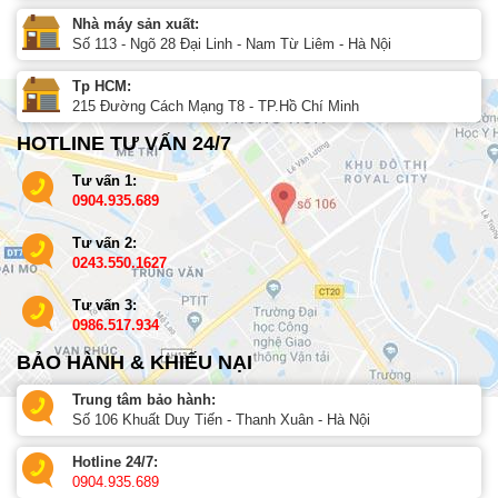
Nhà máy sản xuất:
Số 113 - Ngõ 28 Đại Linh - Nam Từ Liêm - Hà Nội
Tp HCM:
215 Đường Cách Mạng T8 - TP.Hồ Chí Minh
HOTLINE TƯ VẤN 24/7
Tư vấn 1:
0904.935.689
Tư vấn 2:
0243.550.1627
Tư vấn 3:
0986.517.934
BẢO HÀNH & KHIẾU NẠI
Trung tâm bảo hành:
Số 106 Khuất Duy Tiến - Thanh Xuân - Hà Nội
Hotline 24/7:
0904.935.689