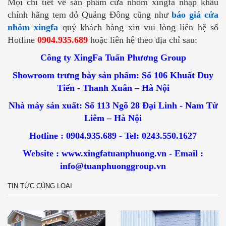
Mọi chi tiết về sản phẩm cửa nhôm xingfa nhập khẩu
chính hãng tem đỏ Quảng Đông cũng như
báo giá cửa
nhôm xingfa
quý khách hàng xin vui lòng liên hệ số
Hotline
0904.935.689
hoặc liên hệ theo địa chỉ sau:
Công ty XingFa Tuấn Phương Group
Showroom trưng bày sản phẩm: Số 106 Khuất Duy
Tiến - Thanh Xuân – Hà Nội
Nhà máy sản xuất: Số 113 Ngõ 28 Đại Linh - Nam Từ
Liêm – Hà Nội
Hotline : 0904.935.689 - Tel: 0243.550.1627
Website : www.xingfatuanphuong.vn - Email :
info@tuanphuonggroup.vn
TIN TỨC CÙNG LOẠI