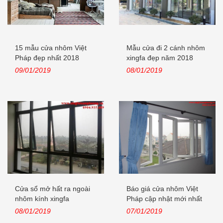
15 mẫu cửa nhôm Việt
Mẫu cửa đi 2 cánh nhôm
Pháp đẹp nhất 2018
xingfa đẹp năm 2018
09/01/2019
08/01/2019
Cửa sổ mở hất ra ngoài
Báo giá cửa nhôm Việt
nhôm kính xingfa
Pháp cập nhật mới nhất
năm 2019
08/01/2019
07/01/2019