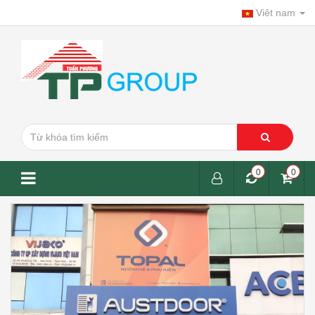
Viêt nam
0
0