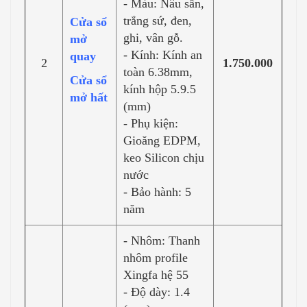
- Màu: Nâu sần,
trắng sứ, đen,
Cửa sổ
ghi, vân gỗ.
mở
- Kính: Kính an
quay
2
1.750.000
toàn 6.38mm,
Cửa sổ
kính hộp 5.9.5
mở hất
(mm)
- Phụ kiện:
Gioăng EDPM,
keo Silicon chịu
nước
- Bảo hành: 5
năm
- Nhôm: Thanh
nhôm profile
Xingfa hệ 55
- Độ dày: 1.4