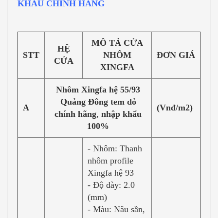
KHẨU CHÍNH HÃNG
MÔ TẢ CỬA
HỆ
STT
NHÔM
ĐƠN GIÁ
CỬA
XINGFA
Nhôm Xingfa hệ 55/93
Quảng Đông tem đỏ
A
(Vnđ/m2)
chính hãng
,
nhập khẩu
100%
- Nhôm: Thanh
nhôm profile
Xingfa hệ 93
- Độ dày: 2.0
(mm)
- Màu: Nâu sần,