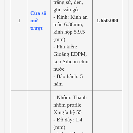
trắng sứ, đen,
ghi, vân gỗ.
Cửa sổ
- Kính: Kính an
1
mở
1.650.000
toàn 6.38mm,
trượt
kính hộp 5.9.5
(mm)
- Phụ kiện:
Gioăng EDPM,
keo Silicon chịu
nước
- Bảo hành: 5
năm
- Nhôm: Thanh
nhôm profile
Xingfa hệ 55
- Độ dày: 1.4
(mm)