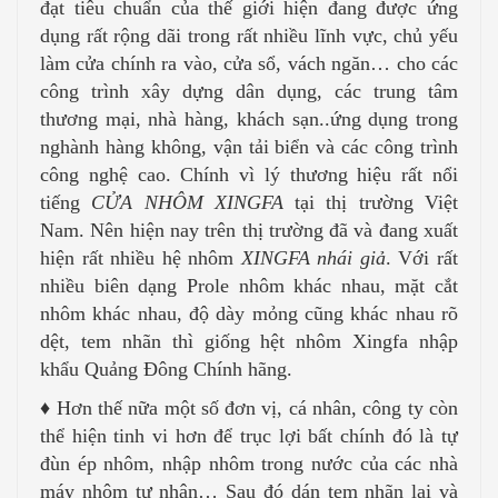
đạt tiêu chuẩn của thế giới hiện đang được ứng
dụng rất rộng dãi trong rất nhiều lĩnh vực, chủ yếu
làm cửa chính ra vào, cửa sổ, vách ngăn… cho các
công trình xây dựng dân dụng, các trung tâm
thương mại, nhà hàng, khách sạn..ứng dụng trong
nghành hàng không, vận tải biển và các công trình
công nghệ cao. Chính vì lý thương hiệu rất nổi
tiếng
CỬA NHÔM XINGFA
tại thị trường Việt
Nam. Nên hiện nay trên thị trường đã và đang xuất
hiện rất nhiều hệ nhôm
XINGFA nhái giả
. Với rất
nhiều biên dạng Prole nhôm khác nhau, mặt cắt
nhôm khác nhau, độ dày mỏng cũng khác nhau rõ
dệt, tem nhãn thì giống hệt nhôm Xingfa nhập
khẩu Quảng Đông Chính hãng.
♦ Hơn thế nữa một số đơn vị, cá nhân, công ty còn
thể hiện tinh vi hơn để trục lợi bất chính đó là tự
đùn ép nhôm, nhập nhôm trong nước của các nhà
máy nhôm tư nhân… Sau đó dán tem nhãn lại và