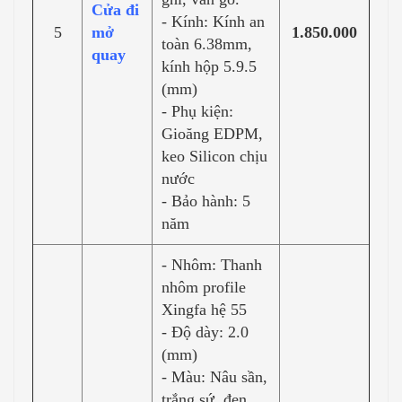
Cửa đi
- Kính: Kính an
5
mở
1.850.000
toàn 6.38mm,
quay
kính hộp 5.9.5
(mm)
- Phụ kiện:
Gioăng EDPM,
keo Silicon chịu
nước
- Bảo hành: 5
năm
- Nhôm: Thanh
nhôm profile
Xingfa hệ 55
- Độ dày: 2.0
(mm)
- Màu: Nâu sần,
trắng sứ, đen,