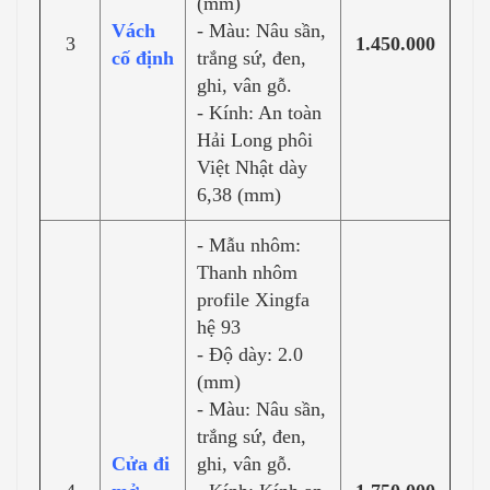
(mm)
Vách
- Màu: Nâu sần,
3
1.450.000
cố định
trắng sứ, đen,
ghi, vân gỗ.
- Kính: An toàn
Hải Long phôi
Việt Nhật dày
6,38 (mm)
- Mẫu nhôm:
Thanh nhôm
profile Xingfa
hệ 93
- Độ dày: 2.0
(mm)
- Màu: Nâu sần,
trắng sứ, đen,
Cửa đi
ghi, vân gỗ.