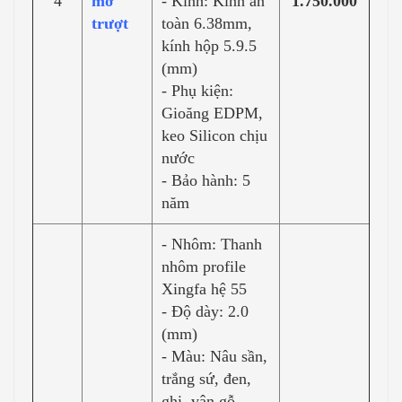
4
mở
- Kính: Kính an
1.750.000
trượt
toàn 6.38mm,
kính hộp 5.9.5
(mm)
- Phụ kiện:
Gioăng EDPM,
keo Silicon chịu
nước
- Bảo hành: 5
năm
- Nhôm: Thanh
nhôm profile
Xingfa hệ 55
- Độ dày: 2.0
(mm)
- Màu: Nâu sần,
trắng sứ, đen,
ghi, vân gỗ.