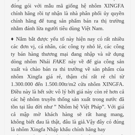
đóng gói với mẫu mã giống hệ nhôm XINGFA
chính hãng rồi tự nhận là nhà phân phối ủy quyền
chính hãng để tung sản phẩm bán ra thị trường
nhằm đánh lừa người tiêu dùng Việt Nam.
♦ Nắm bắt được yếu tố này hiện nay có rất nhiều
các đơn vj, cá nhân, các công ty nhỏ lẻ, các công
ty bán hàng thương mại đang nhập và sử dụng
dòng nhôm Nhái
FAKE
này về để gia công sản
xuất và chào bán ra thi trường về sản phẩm của
nhôm Xingfa giá rẻ, thậm chí rất rẻ chỉ từ
1.300.000 đến 1.500.00tr/m2 cửa nhôm XINGFA.
Điều này là hết sức vô lý bởi giá này còn rẻ hơn cả
các hệ nhôm truyền thống sản xuất trong nước đã
tồn tại lâu đời như ” Nhôm hệ Việt Pháp”. Với giá
cả mập mờ khách hàng sẽ rất hang mang,
không biết đau là thật, đâu là giả.Vậy đây có đúng
là nhôm Xingfa Nhập khẩu chính hãng hay