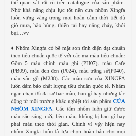
thể quan sát rất rõ trên catalogue của sản phẩm.
Nhờ khả năng chịu lực tốt nên cửa nhôm Xingfa
luôn vững vàng trong mọi hoàn cảnh thời tiết dù
gió mưa, bão bùng, thiên tai hay nắng cháy, khói
bụi…vv
♦ Nhôm Xingfa có bề mặt sơn tĩnh điện đạt chuẩn
theo tiêu chuẩn quốc tế với các mã màu tiêu chuẩn:
Gồm 5 màu chính màu ghi (PH07), màu Cafe
(PB09), màu đen đen (P024), màu trắng sứ(P040),
màu vân gỗ (M238). Các màu sơn của XINGFA
luôn đảm bảo chất lượng tiêu chuẩn quốc tế. Nhằm
ngăn chặn tối đa sự bạc màu, han gỉ hay những tác
động từ môi trường khắc nghiệt tới sản phẩm
CỬA
NHÔM
XINGFA
. Các tấm nhôm luôn giữ được
màu sắc sáng mới, bền màu, không bị han gỉ hay
phai màu theo thời gian. Chính vì vậy hiện nay
nhôm Xingfa luôn là lựa chọn hoàn hảo cho mọi