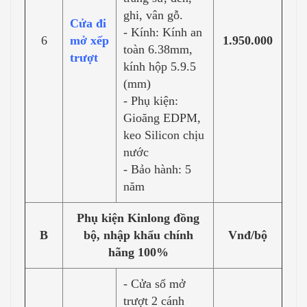
ghi, vân gỗ.
Cửa đi
- Kính: Kính an
6
mở xếp
1.950.000
toàn 6.38mm,
trượt
kính hộp 5.9.5
(mm)
- Phụ kiện:
Gioăng EDPM,
keo Silicon chịu
nước
- Bảo hành: 5
năm
Phụ kiện Kinlong đồng
B
bộ, nhập khẩu chính
Vnđ/bộ
hãng 100%
- Cửa sổ mở
trượt 2 cánh