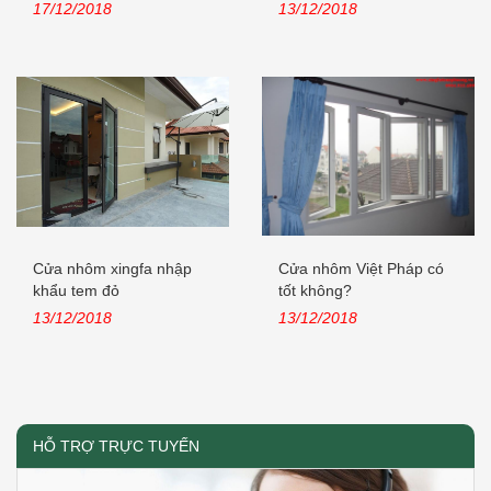
nhập khẩu
17/12/2018
13/12/2018
Cửa nhôm xingfa nhập
Cửa nhôm Việt Pháp có
khẩu tem đỏ
tốt không?
13/12/2018
13/12/2018
HỖ TRỢ TRỰC TUYẾN