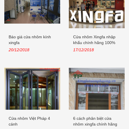
Báo giá cửa nhôm kính
Cửa nhôm Xingfa nhập
xingfa
khẩu chính hãng 100%
Quảng Đông,...
20/12/2018
17/12/2018
Cửa nhôm Việt Pháp 4
6 cách phân biệt cửa
cánh
nhôm xingfa chính hãng