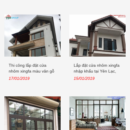
Thi công lắp đặt cửa
Lắp đặt cửa nhôm xingfa
nhôm xingfa màu vân gỗ
nhập khẩu tại Yên Lạc,
nhập...
Vĩnh...
17/01/2019
15/01/2019