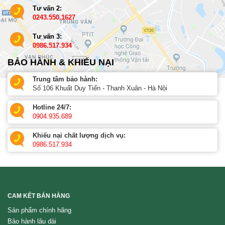
Tư vấn 2:
0243.550.1627
Tư vấn 3:
0986.517.934
BẢO HÀNH & KHIẾU NẠI
Trung tâm bảo hành:
Số 106 Khuất Duy Tiến - Thanh Xuân - Hà Nội
Hotline 24/7:
0904.935.689
Khiếu nại chất lượng dịch vụ:
0986.517.934
CAM KẾT BÁN HÀNG
Sản phẩm chính hãng
Bảo hành lâu dài