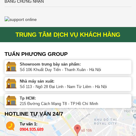
BẰNG CHỨNG NHẬN
TRUNG TÂM DỊCH VỤ KHÁCH HÀNG
TUẤN PHƯƠNG GROUP
Showroom trưng bày sản phẩm:
Số 106 Khuất Duy Tiến - Thanh Xuân - Hà Nội
Nhà máy sản xuất:
Số 113 - Ngõ 28 Đại Linh - Nam Từ Liêm - Hà Nội
Tp HCM:
215 Đường Cách Mạng T8 - TP.Hồ Chí Minh
HOTLINE TƯ VẤN 24/7
Tư vấn 1:
0904.935.689