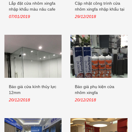
Lắp đặt cửa nhôm xingfa
Cập nhật công trình cửa
nhập khẩu màu nâu cafe
nhôm xingfa nhập khẩu tại
tại...
Lê...
07/01/2019
29/12/2018
Báo giá cửa kính thủy lực
Báo giá phụ kiện cửa
12mm
nhôm xingfa
20/12/2018
20/12/2018