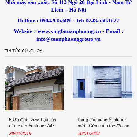
Nhà máy sản xuất: Số 113 Ngõ 28 Đại Linh - Nam Từ
Liêm – Hà Nội
Hotline : 0904.935.689 - Tel: 0243.550.1627
Website : www.xingfatuanphuong.vn - Email :
info@tuanphuonggroup.vn
TIN TỨC CÙNG LOẠI
5 Ưu điểm vượt bậc của
Dòng cửa cuốn Austdoor
cửa cuốn Austdoor A48
mới - Cửa cuốn tốc độ cao
khe...
28/01/2019
28/01/2019