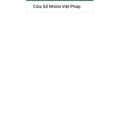
Cửa Sổ Nhôm Việt Pháp
Cửa Đi Nhôm Việt Pháp
Mẫu Cửa Nhôm Việt Pháp
Báo giá nhôm Việt Pháp
CỬA KÍNH CƯỜNG LỰC
Cửa Thủy Lực
Cửa Kính Lùa
Vách Tắm Kính
Kính Cường Lực