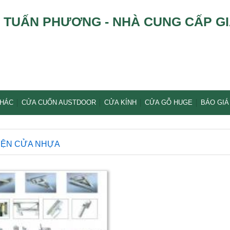
TUẤN PHƯƠNG - NHÀ CUNG CẤP GI
KHÁC
CỬA CUỐN AUSTDOOR
CỬA KÍNH
CỬA GỖ HUGE
BÁO GIÁ
IỆN CỬA NHỰA