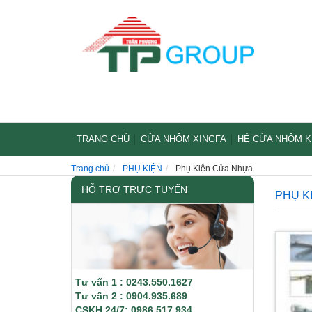
TRANG CHỦ
CỬA NHÔM XINGFA
HỆ CỬA NHÔM 
Trang chủ
PHỤ KIỆN
Phụ Kiện Cửa Nhựa
HỖ TRỢ TRỰC TUYẾN
PHỤ K
Tư vấn 1 : 0243.550.1627
Tư vấn 2 : 0904.935.689
CSKH 24/7: 0986.517.934