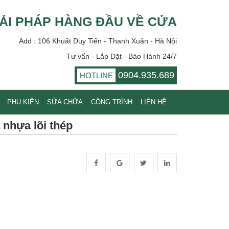
ẢI PHÁP HÀNG ĐẦU VỀ CỬA
Add : 106 Khuất Duy Tiến - Thanh Xuân - Hà Nội
Tư vấn - Lắp Đặt - Bảo Hành 24/7
0904.935.689
HOTLINE
PHỤ KIỆN
SỬA CHỮA
CÔNG TRÌNH
LIÊN HỆ
 nhựa lõi thép