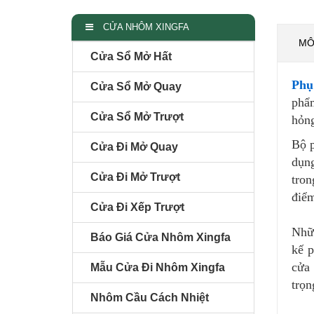
CỬA NHÔM XINGFA
MÔ
Cửa Sổ Mở Hất
Phụ
Cửa Sổ Mở Quay
phẩm
Cửa Sổ Mở Trượt
hỏng
Bộ p
Cửa Đi Mở Quay
dụn
Cửa Đi Mở Trượt
tron
điểm
Cửa Đi Xếp Trượt
Nhữ
Báo Giá Cửa Nhôm Xingfa
kế p
cửa 
Mẫu Cửa Đi Nhôm Xingfa
trọn
Nhôm Cầu Cách Nhiệt