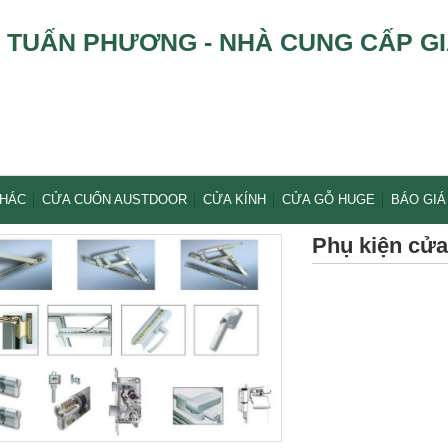
TUẤN PHƯƠNG - NHÀ CUNG CẤP GI
KHÁC
CỬA CUỐN AUSTDOOR
CỬA KÍNH
CỬA GỖ HUGE
BÁO GIÁ
Phụ kiện cửa