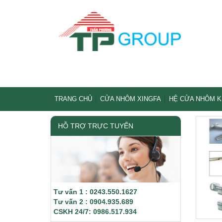
TRANG CHỦ
CỬA NHÔM XINGFA
HỆ CỬA NHÔM 
HỖ TRỢ TRỰC TUYẾN
Tư vấn 1 : 0243.550.1627
Tư vấn 2 : 0904.935.689
CSKH 24/7: 0986.517.934