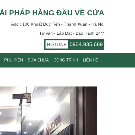
ẢI PHÁP HÀNG ĐẦU VỀ CỬA
Add : 106 Khuất Duy Tiến - Thanh Xuân - Hà Nội
Tư vấn - Lắp Đặt - Bảo Hành 24/7
0904.935.689
HOTLINE
PHỤ KIỆN
SỬA CHỮA
CÔNG TRÌNH
LIÊN HỆ