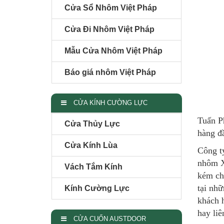
Cửa Sổ Nhôm Việt Pháp
Cửa Đi Nhôm Việt Pháp
Mẫu Cửa Nhôm Việt Pháp
Báo giá nhôm Việt Pháp
CỬA KÍNH CƯỜNG LỰC
Tuấn P
Cửa Thủy Lực
hàng đầ
Cửa Kính Lùa
Công t
nhôm X
Vách Tắm Kính
kém ch
tại nh
Kính Cường Lực
khách 
hay li
CỬA CUỐN AUSTDOOR