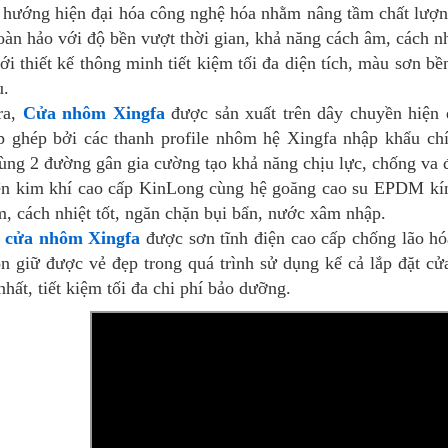
 hướng hiện đại hóa công nghệ hóa nhằm nâng tầm chất lượ
àn hảo với độ bền vượt thời gian, khả năng cách âm, cách nh
i thiết kế thông minh tiết kiệm tối đa diện tích, màu sơn b
u.
ra,
Cửa nhôm Xingfa
được sản xuất trên dây chuyền hiện đ
ắp ghép bởi các thanh profile nhôm hệ Xingfa nhập khẩu ch
cùng 2 đường gân gia cường tạo khả năng chịu lực, chống va 
ện kim khí cao cấp KinLong cùng hệ goăng cao su EPDM kín 
, cách nhiệt tốt, ngăn chặn bụi bẩn, nước xâm nhập.
t
cửa nhôm Xingfa
được sơn tĩnh điện cao cấp chống lão hóa
n giữ được vẻ đẹp trong quá trình sử dụng kể cả lắp đặt cử
nhất, tiết kiệm tối đa chi phí bảo dưỡng.