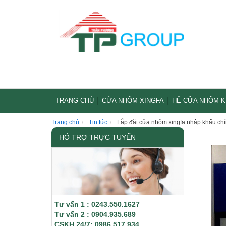
TRANG CHỦ
CỬA NHÔM XINGFA
HỆ CỬA NHÔM 
Trang chủ
Tin tức
Lắp đặt cửa nhôm xingfa nhập khẩu chí
HỖ TRỢ TRỰC TUYẾN
Tư vấn 1 : 0243.550.1627
Tư vấn 2 : 0904.935.689
CSKH 24/7: 0986.517.934