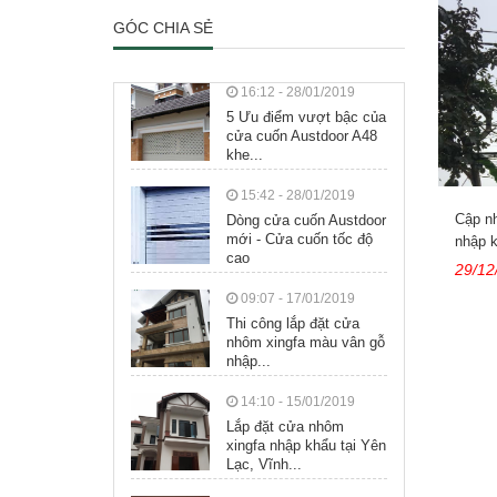
GÓC CHIA SẺ
16:12 - 28/01/2019
5 Ưu điểm vượt bậc của
cửa cuốn Austdoor A48
khe...
15:42 - 28/01/2019
Cập nh
Dòng cửa cuốn Austdoor
mới - Cửa cuốn tốc độ
nhập k
cao
29/12
09:07 - 17/01/2019
Thi công lắp đặt cửa
nhôm xingfa màu vân gỗ
nhập...
14:10 - 15/01/2019
Lắp đặt cửa nhôm
xingfa nhập khẩu tại Yên
Lạc, Vĩnh...