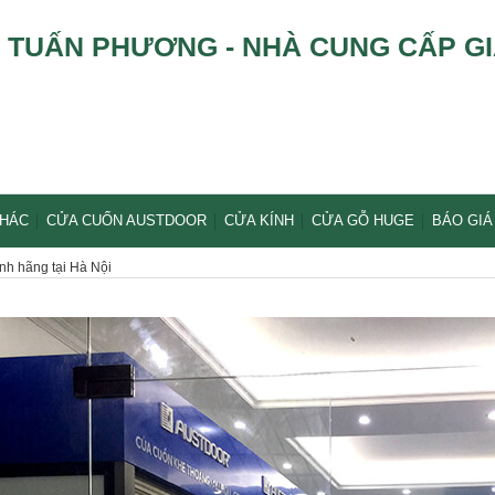
TUẤN PHƯƠNG - NHÀ CUNG CẤP GI
KHÁC
CỬA CUỐN AUSTDOOR
CỬA KÍNH
CỬA GỖ HUGE
BÁO GIÁ
nh hãng tại Hà Nội