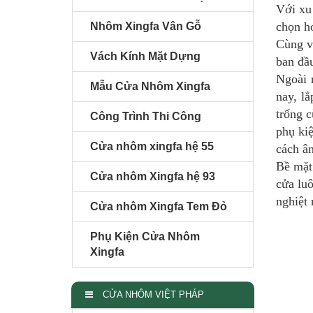
Với xu
chọn ho
Nhôm Xingfa Vân Gỗ
Cùng vớ
Vách Kính Mặt Dựng
ban đầ
Ngoài 
Mẫu Cửa Nhôm Xingfa
nay, l
trống 
Công Trình Thi Công
phụ ki
Cửa nhôm xingfa hệ 55
cách âm
Bề mặ
Cửa nhôm Xingfa hệ 93
cửa luô
nghiệt 
Cửa nhôm Xingfa Tem Đỏ
Phụ Kiện Cửa Nhôm
Xingfa
CỬA NHÔM VIỆT PHÁP