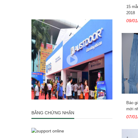
15 mẫ
2018
09/01
Báo gi
mới n
BẰNG CHỨNG NHẬN
07/01