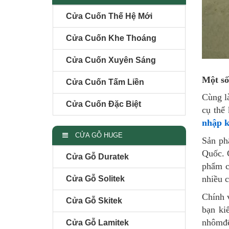
Cửa Cuốn Thế Hệ Mới
Cửa Cuốn Khe Thoáng
Cửa Cuốn Xuyên Sáng
Một số
Cửa Cuốn Tấm Liền
Cùng l
Cửa Cuốn Đặc Biệt
cụ thể
nhập k
CỬA GỖ HUGE
Sản ph
Quốc. 
Cửa Gỗ Duratek
phẩm c
nhiều 
Cửa Gỗ Solitek
Chính 
Cửa Gỗ Skitek
bạn ki
nhômđể
Cửa Gỗ Lamitek