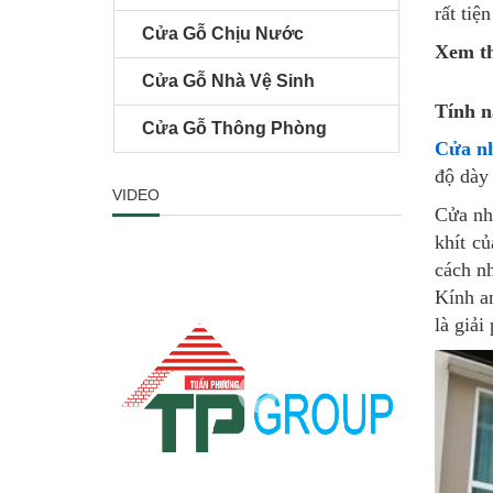
rất tiệ
Cửa Gỗ Chịu Nước
Xem t
Cửa Gỗ Nhà Vệ Sinh
Tính n
Cửa Gỗ Thông Phòng
Cửa n
độ dày 
VIDEO
Cửa nh
khít c
cách nh
Kính a
là giải