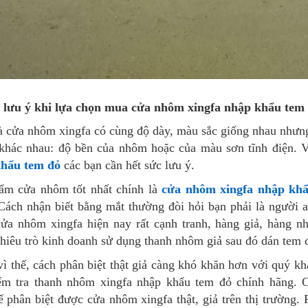
 lưu ý khi lựa chọn mua cửa nhôm xingfa nhập khẩu tem
à cửa nhôm xingfa có cùng độ dày, màu sắc giống nhau nhưng
 khác nhau: độ bền của nhôm hoặc của màu sơn tĩnh điện. 
hẩu tem đỏ
các bạn cần hết sức lưu ý.
ẩm cửa nhôm tốt nhất chính là
cửa nhôm xingfa nhập khẩ
Cách nhận biết bằng mắt thường đòi hỏi bạn phải là người
ửa nhôm xingfa hiện nay rất cạnh tranh, hàng giả, hàng nhá
chiêu trò kinh doanh sử dụng thanh nhôm giả sau đó dán tem 
vì thế, cách phân biệt thật giả càng khó khăn hơn với quý k
ểm tra thanh nhôm xingfa nhập khẩu tem đỏ chính hãng.
 phân biệt được cửa nhôm xingfa thật, giả trên thị trường. 