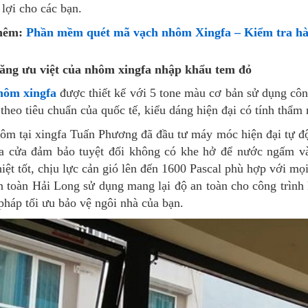
n lợi cho các bạn.
hêm:
Phần mềm quét mã vạch nhôm Xingfa – Kiểm tra hà
ăng ưu việt của nhôm xingfa nhập khẩu tem đỏ
hôm xingfa
được thiết kế với 5 tone màu cơ bản sử dụng côn
theo tiêu chuẩn của quốc tế, kiểu dáng hiện đại có tính thẩm
ôm tại xingfa Tuấn Phương đã đầu tư máy móc hiện đại tự độ
ủa cửa đảm bảo tuyệt đối không có khe hở để nước ngấm 
iệt tốt, chịu lực cản gió lên đến 1600 Pascal phù hợp với mọi
n toàn Hải Long sử dụng mang lại độ an toàn cho công trìn
 pháp tối ưu bảo vệ ngôi nhà của bạn.