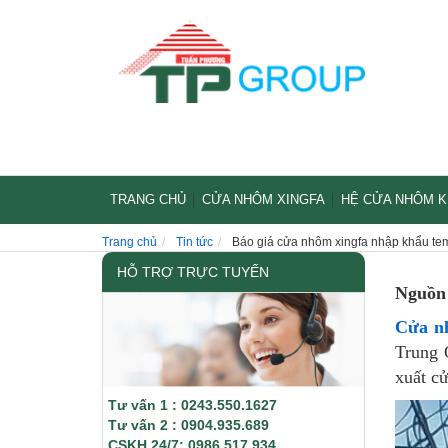
TRANG CHỦ
CỬA NHÔM XINGFA
HỆ CỬA NHÔM 
Trang chủ
Tin tức
Báo giá cửa nhôm xingfa nhập khẩu te
HỖ TRỢ TRỰC TUYẾN
Nguồn 
Cửa n
Trung 
xuất c
Tư vấn 1 : 0243.550.1627
Tư vấn 2 : 0904.935.689
CSKH 24/7: 0986.517.934