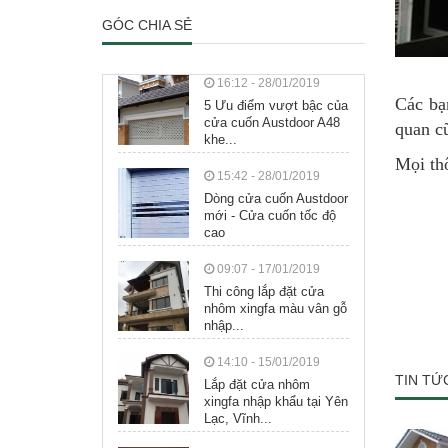
GÓC CHIA SẺ
16:12 - 28/01/2019
Các bạ
5 Ưu điểm vượt bậc của
cửa cuốn Austdoor A48
quan c
khe...
Mọi thô
15:42 - 28/01/2019
Dòng cửa cuốn Austdoor
mới - Cửa cuốn tốc độ
cao
09:07 - 17/01/2019
Thi công lắp đặt cửa
nhôm xingfa màu vân gỗ
nhập...
14:10 - 15/01/2019
TIN TỨ
Lắp đặt cửa nhôm
xingfa nhập khẩu tại Yên
Lạc, Vĩnh...