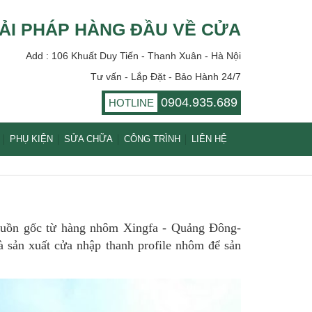
ẢI PHÁP HÀNG ĐẦU VỀ CỬA
Add : 106 Khuất Duy Tiến - Thanh Xuân - Hà Nội
Tư vấn - Lắp Đặt - Bảo Hành 24/7
0904.935.689
HOTLINE
PHỤ KIỆN
SỬA CHỮA
CÔNG TRÌNH
LIÊN HỆ
nguồn gốc từ hàng nhôm Xingfa - Quảng Đông-
 sản xuất cửa nhập thanh profile nhôm để sản