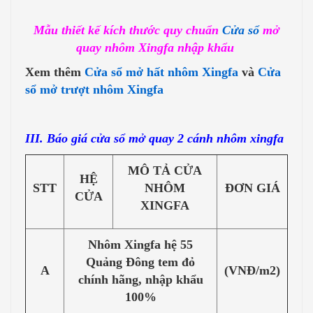
Mẫu thiết kế kích thước quy chuẩn
Cửa sổ
mở
quay nhôm Xingfa nhập khẩu
Xem thêm
Cửa sổ mở hất nhôm Xingfa
và
Cửa
sổ mở trượt nhôm Xingfa
III. Báo giá cửa sổ mở quay 2 cánh nhôm xingfa
MÔ TẢ CỬA
HỆ
STT
NHÔM
ĐƠN GIÁ
CỬA
XINGFA
Nhôm Xingfa hệ 55
Quảng Đông tem đỏ
A
(VNĐ/m2)
chính hãng, nhập khẩu
100%