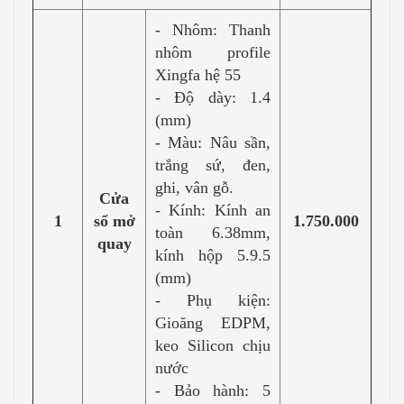
- Nhôm: Thanh
nhôm profile
Xingfa hệ 55
- Độ dày: 1.4
(mm)
- Màu: Nâu sần,
trắng sứ, đen,
ghi, vân gỗ.
Cửa
- Kính: Kính an
1
sổ mở
1.750.000
toàn 6.38mm,
quay
kính hộp 5.9.5
(mm)
- Phụ kiện:
Gioăng EDPM,
keo Silicon chịu
nước
- Bảo hành: 5