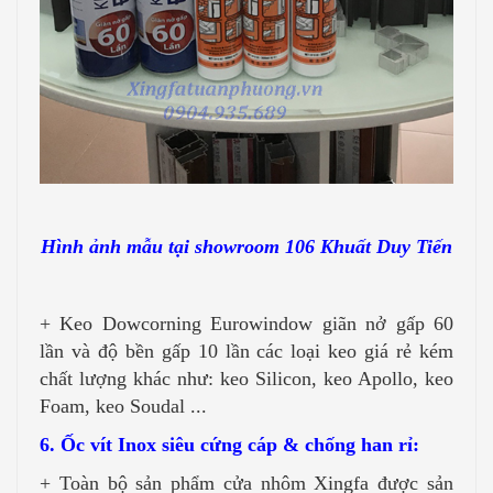
Hình ảnh mẫu tại showroom 106 Khuất Duy Tiến
+ Keo Dowcorning Eurowindow giãn nở gấp 60
lần và độ bền gấp 10 lần các loại keo giá rẻ kém
chất lượng khác như: keo Silicon, keo Apollo, keo
Foam, keo Soudal ...
6. Ốc vít Inox siêu cứng cáp & chống han rỉ:
+ Toàn bộ sản phẩm cửa nhôm Xingfa được sản