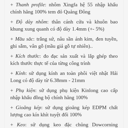
+
Thanh profile
: nhôm Xingfa hệ 55 nhập khẩu
chính hãng 100% tem đỏ Quảng Đông
+
Độ dày nhôm
: thân cánh cửa và khuôn bao
khung xung quanh có độ dày 1.4mm (+- 5%)
+
Mầu sắc
: trắng sứ, nâu sần ánh kim, đen tuyền,
ghi sẫm, vân gỗ (mầu giả gỗ tự nhiên)..
+
Kích thước
: đo đạc sản xuất và lắp ghép theo
kích thước thực tế của từng công trình
+
Kính
: sử dụng kính an toàn phôi việt nhật Hải
Long có độ dày từ 6.38mm - 21mm
+
Phụ kiện
: sử dụng phụ kiện Kinlong cao cấp
nhập khẩu đồng bộ chính hãng 100%
+
Gioăng kép
: sử dụng gioăng kép EDPM chất
lượng cao kín khít tuyệt đối 100%
+
Keo
: sử dụng keo đặc chủng Dowcorning