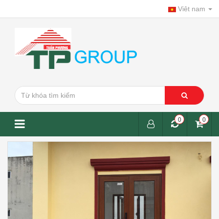
Viêt nam
0
0