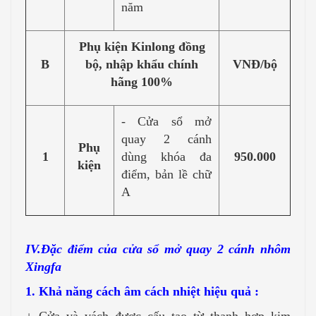
năm
Phụ kiện Kinlong đồng
B
bộ, nhập khẩu chính
VNĐ/bộ
hãng 100%
- Cửa sổ mở
quay 2 cánh
Phụ
1
dùng khóa đa
950.000
kiện
điểm, bản lề chữ
A
IV.Đặc điểm của cửa sổ mở quay 2 cánh nhôm
Xingfa
1. Khả năng cách âm cách nhiệt hiệu quả :
+ Cửa và vách được cấu tạo từ thanh hợp kim