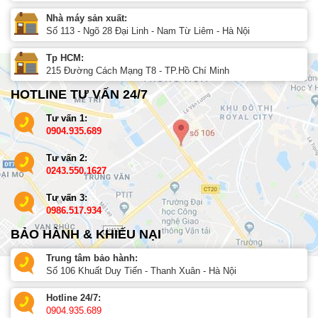
Nhà máy sản xuất:
Số 113 - Ngõ 28 Đại Linh - Nam Từ Liêm - Hà Nội
Tp HCM:
215 Đường Cách Mạng T8 - TP.Hồ Chí Minh
HOTLINE TƯ VẤN 24/7
Tư vấn 1:
0904.935.689
Tư vấn 2:
0243.550.1627
Tư vấn 3:
0986.517.934
BẢO HÀNH & KHIẾU NẠI
Trung tâm bảo hành:
Số 106 Khuất Duy Tiến - Thanh Xuân - Hà Nội
Hotline 24/7:
0904.935.689