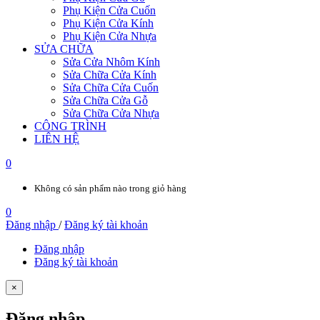
Phụ Kiện Cửa Cuốn
Phụ Kiện Cửa Kính
Phụ Kiện Cửa Nhựa
SỬA CHỮA
Sửa Cửa Nhôm Kính
Sửa Chữa Cửa Kính
Sửa Chữa Cửa Cuốn
Sửa Chữa Cửa Gỗ
Sửa Chữa Cửa Nhựa
CÔNG TRÌNH
LIÊN HỆ
0
Không có sản phẩm nào trong giỏ hàng
0
Đăng nhập
/
Đăng ký tài khoản
Đăng nhập
Đăng ký tài khoản
×
Đăng nhập