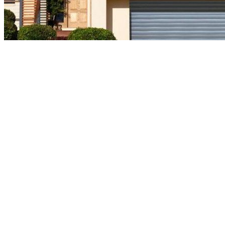
1. Phong cách hiện đại
Thân cửa cuốn nhôm nan rời được ghép từ các nan hợp
kim nhôm được sơn tĩnh điện bằng hệ sơn ngoài trời cao
cấp cửa các hãng sơn nổi tiếng.
Thuận tiện
- Sử dụng thuận tiện nhờ bộ điều khiển từ xa
- Tốc độ mở cửa nhanh đạt tới 3: 5 cm/s, giảm thiểu thời
gian chờ đợi.