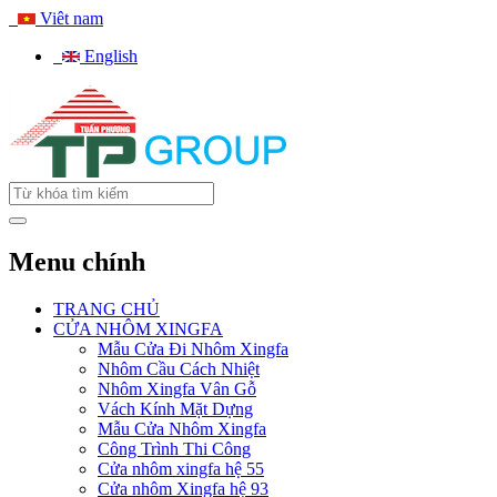
Viêt nam
English
Menu chính
TRANG CHỦ
CỬA NHÔM XINGFA
Mẫu Cửa Đi Nhôm Xingfa
Nhôm Cầu Cách Nhiệt
Nhôm Xingfa Vân Gỗ
Vách Kính Mặt Dựng
Mẫu Cửa Nhôm Xingfa
Công Trình Thi Công
Cửa nhôm xingfa hệ 55
Cửa nhôm Xingfa hệ 93