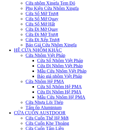
Cửa nhôm Xingfa Tem Đỏ
Phụ Kiện Cửa Nhôm Xingfa
Cửa Sổ Mở Trượt
Cửa Sổ Mở Quay
Cửa Sổ Mở Hất
Cửa Đi Mở Quay
Cửa Đi Mở Trượt
Cửa Đi Xếp Trượt
Báo Giá Cửa Nhôm Xingfa
HỆ CỬA NHÔM KHÁC
Cửa Nhôm Việt Pháp
Cửa Sổ Nhôm Việt Pháp
Cửa Đi Nhôm Việt Pháp
Mẫu Cửa Nhôm Việt Pháp
Báo giá nhôm Việt Pháp
Cửa Nhôm Hệ PMA
Cửa Sổ Nhôm Hệ PMA
Cửa Đi Nhôm Hệ PMA
Mẫu Cửa Nhôm Hệ PMA
Cửa Nhựa Lõi Thép
Tấm ốp Aluminium
CỬA CUỐN AUSTDOOR
Cửa Cuốn Thế Hệ Mới
Cửa Cuốn Khe Thoáng
Cửa Cuốn Tấm Liền