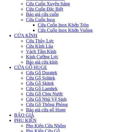
Cửa Cuốn Xuyên Sáng
Cửa Cuốn Đặc Biệt
Báo giá cửa cuốn
Cửa Cuốn Inox
Cửa Cuốn Inox Khớp Tròn
Cửa Cuốn Inox Khớp Vuông
CỬA KÍNH
Cửa Thủy Lực
Cửa Kính Lùa
Vách Tắm Kính
Kính Cường Lực
Báo giá cửa kính
CỬA GỖ HUGE
Cửa Gỗ Duratek
Cửa Gỗ Solitek
Cửa Gỗ Skitek
Cửa Gỗ Lamitek
Cửa Gỗ Chịu Nước
Cửa Gỗ Nhà Vệ Sinh
Cửa Gỗ Thông Phòng
Báo giá cửa gỗ Huge
BÁO GIÁ
PHỤ KIỆN
Phụ Kiện Cửa Nhôm
Phụ Kiện Cửa Gỗ