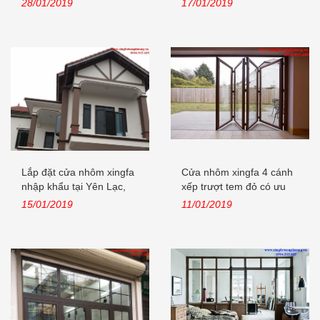
28/01/2019
17/01/2019
Lắp đặt cửa nhôm xingfa
Cửa nhôm xingfa 4 cánh
nhập khẩu tại Yên Lạc,
xếp trượt tem đỏ có ưu
Vĩnh...
điểm...
15/01/2019
11/01/2019