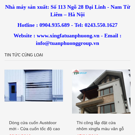
Nhà máy sản xuất: Số 113 Ngõ 28 Đại Linh - Nam Từ
Liêm – Hà Nội
Hotline : 0904.935.689 - Tel: 0243.550.1627
Website : www.xingfatuanphuong.vn - Email :
info@tuanphuonggroup.vn
TIN TỨC CÙNG LOẠI
Dòng cửa cuốn Austdoor
Thi công lắp đặt cửa
mới - Cửa cuốn tốc độ cao
nhôm xingfa màu vân gỗ
nhập...