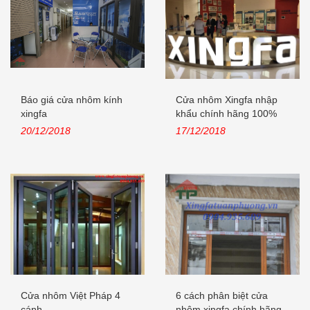
Báo giá cửa nhôm kính
Cửa nhôm Xingfa nhập
xingfa
khẩu chính hãng 100%
Quảng Đông,...
20/12/2018
17/12/2018
Cửa nhôm Việt Pháp 4
6 cách phân biệt cửa
cánh
nhôm xingfa chính hãng