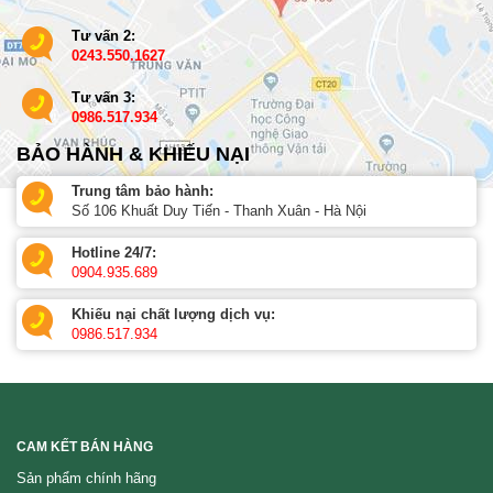
Tư vấn 2:
0243.550.1627
Tư vấn 3:
0986.517.934
BẢO HÀNH & KHIẾU NẠI
Trung tâm bảo hành:
Số 106 Khuất Duy Tiến - Thanh Xuân - Hà Nội
Hotline 24/7:
0904.935.689
Khiếu nại chất lượng dịch vụ:
0986.517.934
CAM KẾT BÁN HÀNG
Sản phẩm chính hãng