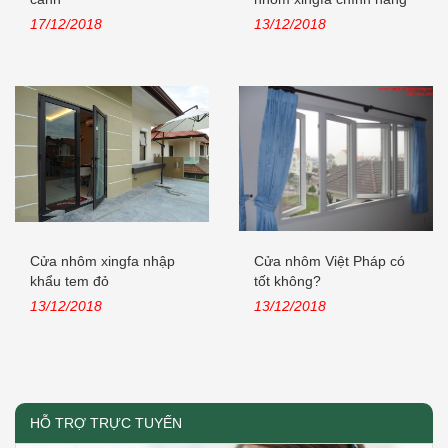
nhập khẩu
17/12/2018
13/12/2018
Cửa nhôm xingfa nhập
Cửa nhôm Việt Pháp có
khẩu tem đỏ
tốt không?
13/12/2018
13/12/2018
HỖ TRỢ TRỰC TUYẾN