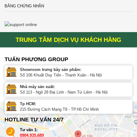
BẰNG CHỨNG NHẬN
TRUNG TÂM DỊCH VỤ KHÁCH HÀNG
TUẤN PHƯƠNG GROUP
Showroom trưng bày sản phẩm:
Số 106 Khuất Duy Tiến - Thanh Xuân - Hà Nội
Nhà máy sản xuất:
Số 113 - Ngõ 28 Đại Linh - Nam Từ Liêm - Hà Nội
Tp HCM:
215 Đường Cách Mạng T8 - TP.Hồ Chí Minh
HOTLINE TƯ VẤN 24/7
Tư vấn 1:
0904.935.689