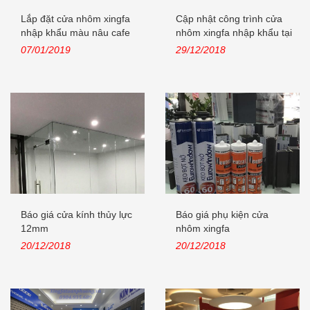
Lắp đặt cửa nhôm xingfa
Cập nhật công trình cửa
nhập khẩu màu nâu cafe
nhôm xingfa nhập khẩu tại
tại...
Lê...
07/01/2019
29/12/2018
Báo giá cửa kính thủy lực
Báo giá phụ kiện cửa
12mm
nhôm xingfa
20/12/2018
20/12/2018