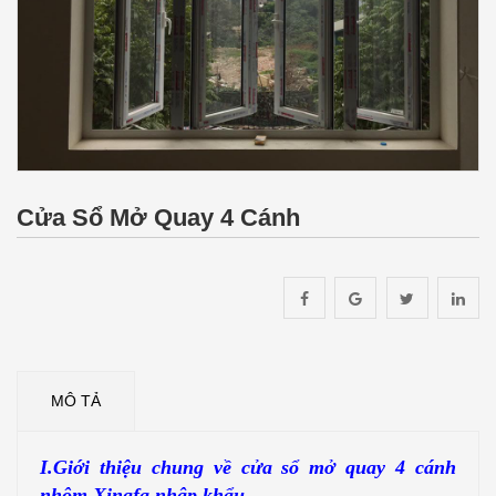
Cửa Sổ Mở Quay 4 Cánh
MÔ TẢ
I.Giới thiệu chung về cửa sổ mở quay 4 cánh
nhôm Xingfa nhập khẩu