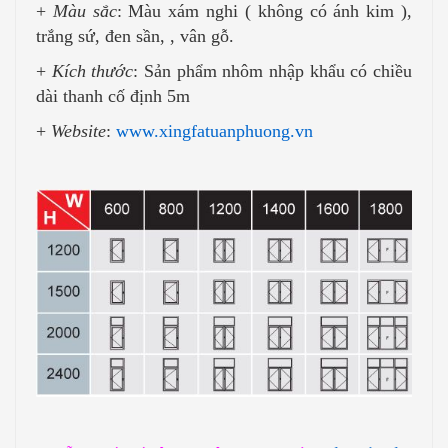
+
Màu sắc
: Màu xám nghi ( không có ánh kim ),
trắng sứ, đen sần, , vân gỗ.
+
Kích thước
: Sản phẩm nhôm nhập khẩu có chiều
dài thanh cố định 5m
+
Website
:
www.xingfatuanphuong.vn