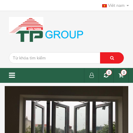
Viêt nam
0
0