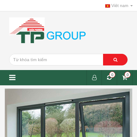
Viêt nam
0
0