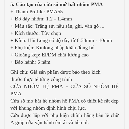
5. Cấu tạo của cửa sổ mở hất nhôm PMA
+ Thanh Profile: PMA55
+ Độ dày nhôm: 1.2 - 1.4mm
+ Mầu sắc: Trắng sứ, nâu sần, ghi, vân gỗ ...
+ Kích thước: Tùy chọn
+ Kính: Hải Long có độ dày từ 6.38mm - 10mm
+ Phụ kiện: Kinlong nhập khẩu đồng bộ
+ Gioăng kép: EPDM chất lượng cao
+ Bảo hành: 5 năm
Ghi chú: Giá sản phẩm được báo theo kích
thước thực tế từng công trình
CỬA NHÔM HỆ PMA » CỬA SỔ NHÔM HỆ
PMA
Cửa sổ mở hất hệ nhôm hệ PMA có thiết kế rất đẹp
với khung nhôm định hình chịu lực.
Cửa được lắp với phụ kiện chính hãng bản lề chữ
A giúp cửa vận hành êm ái và bền bỉ.