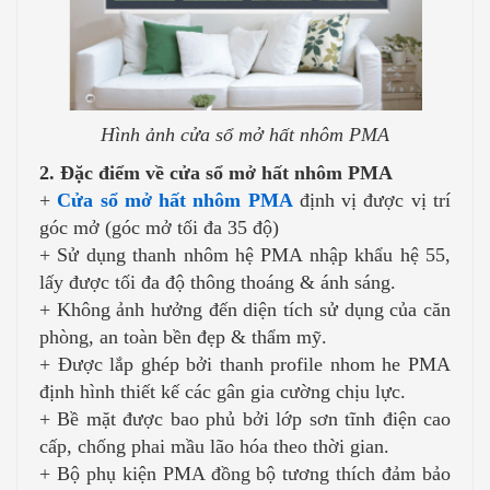
Hình ảnh cửa sổ mở hất nhôm PMA
2. Đặc điểm về cửa sổ mở hất nhôm PMA
+
Cửa sổ mở hất nhôm PMA
định vị được vị trí
góc mở (góc mở tối đa 35 độ)
+ Sử dụng thanh nhôm hệ PMA nhập khẩu hệ 55,
lấy được tối đa độ thông thoáng & ánh sáng.
+ Không ảnh hưởng đến diện tích sử dụng của căn
phòng, an toàn bền đẹp & thẩm mỹ.
+ Được lắp ghép bởi thanh profile nhom he PMA
định hình thiết kế các gân gia cường chịu lực.
+ Bề mặt được bao phủ bởi lớp sơn tĩnh điện cao
cấp, chống phai mầu lão hóa theo thời gian.
+ Bộ phụ kiện PMA đồng bộ tương thích đảm bảo