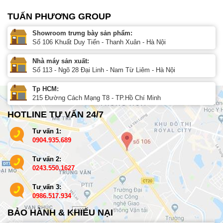
TUẤN PHƯƠNG GROUP
Showroom trưng bày sản phẩm:
Số 106 Khuất Duy Tiến - Thanh Xuân - Hà Nội
Nhà máy sản xuất:
Số 113 - Ngõ 28 Đại Linh - Nam Từ Liêm - Hà Nội
Tp HCM:
215 Đường Cách Mạng T8 - TP.Hồ Chí Minh
HOTLINE TƯ VẤN 24/7
Tư vấn 1:
0904.935.689
Tư vấn 2:
0243.550.1627
Tư vấn 3:
0986.517.934
BẢO HÀNH & KHIẾU NẠI