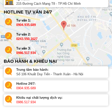
215 Đường Cách Mạng T8 - TP.Hồ Chí Minh
HOTLINE TƯ VẤN 24/7
Tư vấn 1:
0904.935.689
Tư vấn 2:
0243.550.1627
Tư vấn 3:
0986.517.934
BẢO HÀNH & KHIẾU NẠI
Trung tâm bảo hành:
Số 106 Khuất Duy Tiến - Thanh Xuân - Hà Nội
Hotline 24/7:
0904.935.689
Khiếu nại chất lượng dịch vụ:
0986.517.934