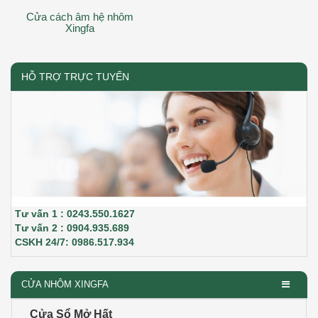
Cửa cách âm hệ nhôm
Xingfa
HỖ TRỢ TRỰC TUYẾN
Tư vấn 1 : 0243.550.1627
Tư vấn 2 : 0904.935.689
CSKH 24/7: 0986.517.934
CỬA NHÔM XINGFA
Cửa Sổ Mở Hất