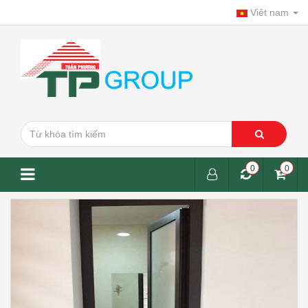
Viêt nam
0
0