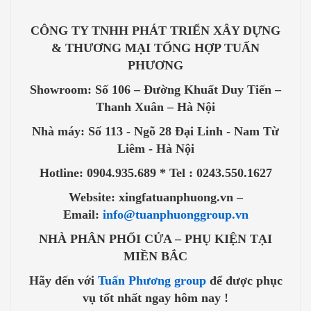
CÔNG TY TNHH PHÁT TRIỂN XÂY DỰNG
& THƯƠNG MẠI TỔNG HỢP TUẤN
PHƯƠNG
Showroom: Số 106 – Đường Khuất Duy Tiến –
Thanh Xuân – Hà Nội
Nhà máy: Số 113 - Ngõ 28 Đại Linh - Nam Từ
Liêm - Hà Nội
Hotline: 0904.935.689 * Tel : 0243.550.1627
Website: xingfatuanphuong.vn –
Email:
info@tuanphuonggroup.vn
NHÀ PHÂN PHỐI CỬA – PHỤ KIỆN TẠI
MIỀN BẮC
Hãy đến với
Tuấn Phương group
để được phục
vụ tốt nhất ngay hôm nay !