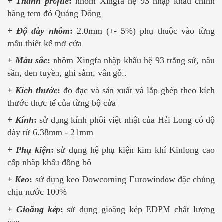
+
Thanh profile
:
nhôm Xingfa hệ 93 nhập khẩu chính
hãng tem đỏ Quảng Đông
+
Độ dày nhôm
:
2.0mm (+- 5%) phụ thuộc vào từng
mẫu thiết kế mở cửa
+
Màu sắc
:
nhôm Xingfa nhập khẩu hệ 93 trắng sứ, nâu
sần, đen tuyền, ghi sẫm, vân gỗ..
+
Kích thước
:
đo đạc và sản xuất và lắp ghép theo kích
thước thực tế của từng bộ cửa
+
Kính
:
sử dụng kính phôi việt nhật của Hải Long có độ
dày từ 6.38mm - 21mm
+
Phụ kiện
:
sử dụng hệ phụ kiện kim khí Kinlong cao
cấp nhập khẩu đồng bộ
+
Keo
:
sử dụng keo Dowcorning Eurowindow đặc chủng
chịu nước 100%
+
Gioăng kép
:
sử dụng gioăng kép EDPM chất lượng
cao