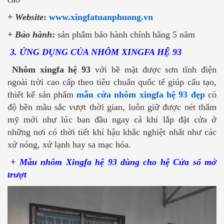
+
Website
:
www.xingfatuanphuong.vn
+
Bảo hành
:
sản phẩm bảo hành chính hãng 5 năm
3. ỨNG DỤNG CỦA NHÔM XINGFA HỆ 93
Nhôm xingfa hệ 93
với bề mặt được sơn tĩnh điện
ngoài trời cao cấp theo tiêu chuẩn quốc tế giúp cấu tạo,
thiết kế sản phẩm
mẫu cửa nhôm xingfa hệ 93 đẹp
có
độ bền mầu sắc vượt thời gian, luôn giữ được nét thẩm
mỹ mới như lúc ban đầu ngay cả khi lắp đặt cửa ở
những nơi có thời tiết khí hậu khắc nghiệt nhất như các
xứ nóng, xứ lạnh hay sa mạc hóa.
+ Mẫu nhôm Xingfa hệ 93 dùng cho hệ Cửa sổ mở
trượt