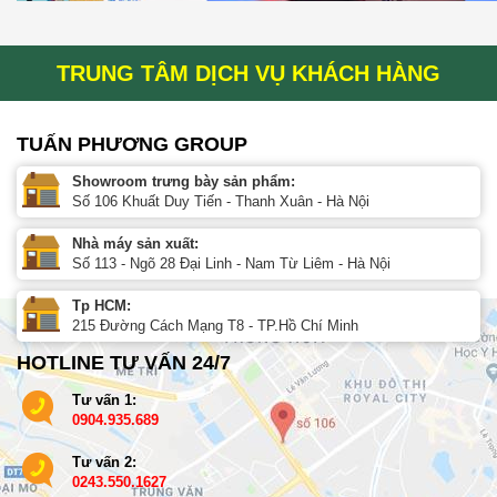
TRUNG TÂM DỊCH VỤ KHÁCH HÀNG
TUẤN PHƯƠNG GROUP
Showroom trưng bày sản phẩm:
Số 106 Khuất Duy Tiến - Thanh Xuân - Hà Nội
Nhà máy sản xuất:
Số 113 - Ngõ 28 Đại Linh - Nam Từ Liêm - Hà Nội
Tp HCM:
215 Đường Cách Mạng T8 - TP.Hồ Chí Minh
HOTLINE TƯ VẤN 24/7
Tư vấn 1:
0904.935.689
Tư vấn 2:
0243.550.1627