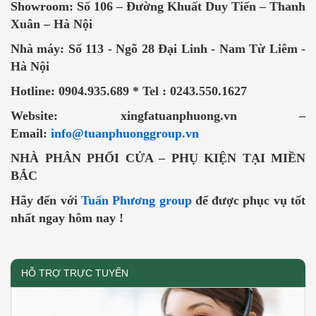
Showroom: Số 106 – Đường Khuất Duy Tiến – Thanh
Xuân – Hà Nội
Nhà máy: Số 113 - Ngõ 28 Đại Linh - Nam Từ Liêm -
Hà Nội
Hotline: 0904.935.689 * Tel : 0243.550.1627
Website: xingfatuanphuong.vn –
Email:
info@tuanphuonggroup.vn
NHÀ PHÂN PHỐI CỬA – PHỤ KIỆN TẠI MIỀN
BẮC
Hãy đến với
Tuấn Phương group
để được phục vụ tốt
nhất ngay hôm nay !
HỖ TRỢ TRỰC TUYẾN