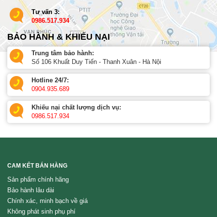
Tư vấn 3:
0986.517.934
BẢO HÀNH & KHIẾU NẠI
Trung tâm bảo hành:
Số 106 Khuất Duy Tiến - Thanh Xuân - Hà Nội
Hotline 24/7:
0904.935.689
Khiếu nại chất lượng dịch vụ:
0986.517.934
CAM KẾT BÁN HÀNG
Sản phẩm chính hãng
Bảo hành lâu dài
Chính xác, minh bạch về giá
Không phát sinh phụ phí