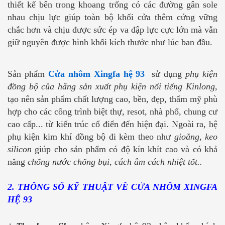
thiết kế bên trong khoang trống có các đường gân sole
nhau chịu lực giúp toàn bộ khối cửa thêm cứng vững
chắc hơn và chịu được sức ép va đập lực cực lớn mà vẫn
giữ nguyên được hình khối kích thước như lúc ban đầu.
Sản phẩm
Cửa nhôm Xingfa hệ 93
sử dụng
phụ kiện
đồng bộ của hãng sản xuất phụ kiện nổi tiếng Kinlong
,
tạo nên sản phẩm chất lượng cao, bền, đẹp, thẩm mỹ phù
hợp cho các công trình biệt thự, resot, nhà phố, chung cư
cao cấp... từ kiến trúc cổ điển đến hiện đại. Ngoài ra, hệ
phụ kiện kim khí đồng bộ đi kèm theo như
gioăng, keo
silicon
giúp cho sản phẩm có độ kín khít cao và có khả
năng
chống nước chống bụi, cách âm cách nhiệt tốt..
2. THÔNG SỐ KỸ THUẬT VỀ CỬA NHÔM XINGFA
HỆ 93