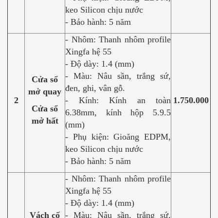
keo Silicon chịu nước
- Bảo hành: 5 năm
- Nhôm: Thanh nhôm profile
Xingfa hệ 55
- Độ dày: 1.4 (mm)
- Màu: Nâu sần, trắng sứ,
Cửa sổ
đen, ghi, vân gỗ.
mở quay
2
- Kính: Kính an toàn
1.750.000
Cửa sổ
6.38mm, kính hộp 5.9.5
mở hất
(mm)
- Phụ kiện: Gioăng EDPM,
keo Silicon chịu nước
- Bảo hành: 5 năm
- Nhôm: Thanh nhôm profile
Xingfa hệ 55
- Độ dày: 1.4 (mm)
Vách cố
- Màu: Nâu sần, trắng sứ,