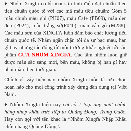
♦ Nhôm Xingfa có bề mặt sơn tĩnh điện đạt chuẩn theo
tiêu chuẩn quốc tế với các mã màu tiêu chuẩn: Gồm 5
màu chính màu ghi (PH07), màu Cafe (PB09), màu đen
đen (P024), màu trắng sứ(P040), màu vân gỗ (M238).
Các màu sơn của XINGFA luôn đảm bảo chất lượng tiêu
chuẩn quốc tế. Nhằm ngăn chặn tối đa sự bạc màu, han
gỉ hay những tác động từ môi trường khắc nghiệt tới sản
phẩm
CỬA NHÔM
XINGFA
. Các tấm nhôm luôn giữ
được màu sắc sáng mới, bền màu, không bị han gỉ hay
phai màu theo thời gian.
Chính vì vậy hiện nay nhôm Xingfa luôn là lựa chọn
hoàn hảo cho mọi công trình xây dựng dân dụng tại Việt
Nam.
♦ Nhôm Xingfa hiện nay
chỉ có 1 loại duy nhất chính
hãng nhập khẩu trực tiếp từ Quảng Đông, Trung Quốc
.
Hay còn gọi với tên khác là “Nhôm Xingfa Nhập Khẩu
chính hãng Quảng Đông”.