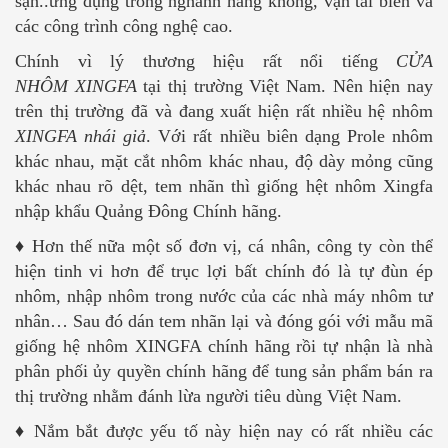
sạn..ứng dụng trong nghành hàng không, vận tải biển và
các công trình công nghệ cao.
Chính vì lý thương hiệu rất nổi tiếng
CỬA
NHÔM XINGFA
tại thị trường Việt Nam. Nên hiện nay
trên thị trường đã và đang xuất hiện rất nhiều hệ nhôm
XINGFA nhái giả
. Với rất nhiều biên dạng Prole nhôm
khác nhau, mặt cắt nhôm khác nhau, độ dày mỏng cũng
khác nhau rõ dệt, tem nhãn thì giống hệt nhôm Xingfa
nhập khẩu Quảng Đông Chính hãng.
♦ Hơn thế nữa một số đơn vị, cá nhân, công ty còn thể
hiện tinh vi hơn để trục lợi bất chính đó là tự đùn ép
nhôm, nhập nhôm trong nước của các nhà máy nhôm tư
nhân… Sau đó dán tem nhãn lại và đóng gói với mẫu mã
giống hệ nhôm XINGFA chính hãng rồi tự nhận là nhà
phân phối ủy quyền chính hãng để tung sản phẩm bán ra
thị trường nhằm đánh lừa người tiêu dùng Việt Nam.
♦ Nắm bắt được yếu tố này hiện nay có rất nhiều các