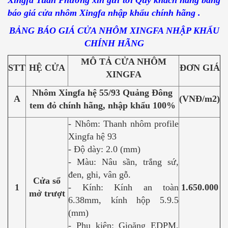
Xingfa Tuấn Phương xin gửi tới Quý khách hàng bảng
báo giá cửa nhôm Xingfa nhập khẩu chính hãng .
BẢNG BÁO GIÁ CỬA NHÔM XINGFA NHẬP KHẨU
CHÍNH HÃNG
MÔ TẢ CỬA NHÔM
STT
HỆ CỬA
ĐƠN GIÁ
XINGFA
Nhôm Xingfa hệ 55/93 Quảng Đông
A
(VNĐ/m2)
tem đỏ chính hãng, nhập khẩu 100%
- Nhôm: Thanh nhôm profile
Xingfa hệ 93
- Độ dày: 2.0 (mm)
- Màu: Nâu sần, trắng sứ,
đen, ghi, vân gỗ.
Cửa sổ
1
- Kính: Kính an toàn
1.650.000
mở trượt
6.38mm, kính hộp 5.9.5
(mm)
- Phụ kiện: Gioăng EDPM,