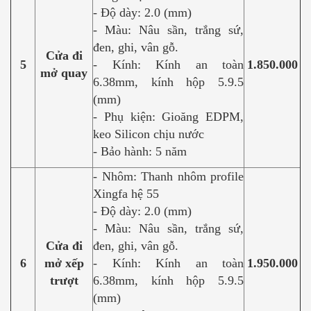
- Độ dày: 2.0 (mm)
- Màu: Nâu sần, trắng sứ,
đen, ghi, vân gỗ.
Cửa đi
5
- Kính: Kính an toàn
1.850.000
mở quay
6.38mm, kính hộp 5.9.5
(mm)
- Phụ kiện: Gioăng EDPM,
keo Silicon chịu nước
- Bảo hành: 5 năm
- Nhôm: Thanh nhôm profile
Xingfa hệ 55
- Độ dày: 2.0 (mm)
- Màu: Nâu sần, trắng sứ,
Cửa đi
đen, ghi, vân gỗ.
6
mở xếp
- Kính: Kính an toàn
1.950.000
trượt
6.38mm, kính hộp 5.9.5
(mm)