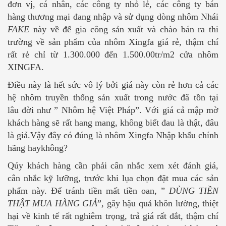
đơn vj, cá nhân, các công ty nhỏ lẻ, các công ty bán
hàng thương mại đang nhập và sử dụng dòng nhôm Nhái
FAKE
này về để gia công sản xuất và chào bán ra thi
trường về sản phẩm của nhôm Xingfa giá rẻ, thậm chí
rất rẻ chỉ từ 1.300.000 đến 1.500.00tr/m2 cửa nhôm
XINGFA.
Điều này là hết sức vô lý bởi giá này còn rẻ hơn cả các
hệ nhôm truyền thống sản xuất trong nước đã tồn tại
lâu đời như ” Nhôm hệ Việt Pháp”. Với giá cả mập mờ
khách hàng sẽ rất hang mang, không biết đau là thật, đâu
là giả.Vậy đây có đúng là nhôm Xingfa Nhập khẩu chính
hãng hay
không?
Qúy khách hàng cần phải cân nhắc xem xét đánh giá,
cân nhắc kỹ lưỡng, trước khi lụa chọn đặt mua các sản
phẩm này. Để tránh tiền mất tiền oan, ”
DÙNG TIỀN
THẬT MUA HÀNG GIẢ
”, gây hậu quả khôn lường, thiệt
hại về kinh tế rất nghiêm trọng, trả giá rất đắt, thậm chí