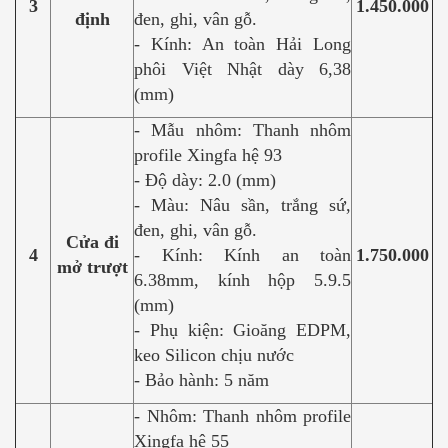
3
1.450.000
định
đen, ghi, vân gỗ.
- Kính: An toàn Hải Long
phôi Việt Nhật dày 6,38
(mm)
- Mẫu nhôm: Thanh nhôm
profile Xingfa hệ 93
- Độ dày: 2.0 (mm)
- Màu: Nâu sần, trắng sứ,
đen, ghi, vân gỗ.
Cửa đi
4
- Kính: Kính an toàn
1.750.000
mở trượt
6.38mm, kính hộp 5.9.5
(mm)
- Phụ kiện: Gioăng EDPM,
keo Silicon chịu nước
- Bảo hành: 5 năm
- Nhôm: Thanh nhôm profile
Xingfa hệ 55