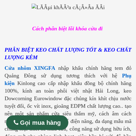
Cách phân biệt lõi khóa cửa đi
PHÂN BIỆT KEO CHẤT LƯỢNG TỐT & KEO CHẤT
LƯỢNG KÉM
Cửa nhôm XINGFA
nhập khẩu chính hãng tem đỏ
Quảng Đông sử dụng tương thích với hệ
Phụ
kiện
Kinlong cao cấp nhập khẩu đồng bộ chính hãng
100%, kính an toàn phôi việt nhật Hải Long, keo
Dowcorning Eurowindow đặc chủng kín khít chịu nước
tuyệt đối, ốc vít inox, gioăng EDPM chất lượng cao.. tạo
nên một sản phẩm cửa siêu thẩm mỹ, cách âm cách
nhiệt, tiết kiệm tối đa chi phí điện năng, đa dạng mẫu mã
Gọi mua hàng
chủng loại thiết kế mẫu cửa, công năng sử dụng hữu ích,