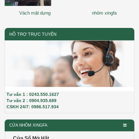
Vách mặt dựng
nhôm xingfa
HỖ TRỢ TRỰC TUYẾN
Tư vấn 1 : 0243.550.1627
Tư vấn 2 : 0904.935.689
CSKH 24/7: 0986.517.934
CỬA NHÔM XINGFA
Cửa Sổ Mở Hất