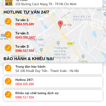
215 Đường Cách Mạng T8 - TP.Hồ Chí Minh
HOTLINE TƯ VẤN 24/7
Tư vấn 1:
0904.935.689
Tư vấn 2:
0243.550.1627
Tư vấn 3:
0986.517.934
BẢO HÀNH & KHIẾU NẠI
Trung tâm bảo hành:
Số 106 Khuất Duy Tiến - Thanh Xuân - Hà Nội
Hotline 24/7:
0904.935.689
Khiếu nại chất lượng dịch vụ:
0986.517.934