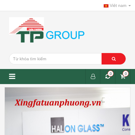
Viêt nam
0
0