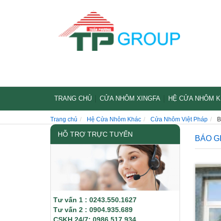
TRANG CHỦ
CỬA NHÔM XINGFA
HỆ CỬA NHÔM 
Trang chủ
Hệ Cửa Nhôm Khác
Cửa Nhôm Việt Pháp
B
HỖ TRỢ TRỰC TUYẾN
BÁO G
Tư vấn 1 : 0243.550.1627
Tư vấn 2 : 0904.935.689
CSKH 24/7: 0986.517.934