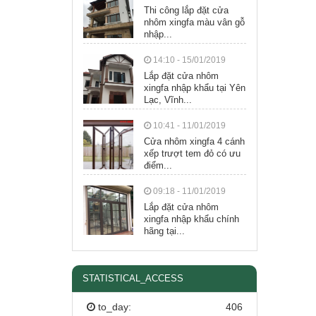
Thi công lắp đặt cửa
nhôm xingfa màu vân gỗ
nhập...
14:10 - 15/01/2019
Lắp đặt cửa nhôm
xingfa nhập khẩu tại Yên
Lạc, Vĩnh...
10:41 - 11/01/2019
Cửa nhôm xingfa 4 cánh
xếp trượt tem đỏ có ưu
điểm...
09:18 - 11/01/2019
Lắp đặt cửa nhôm
xingfa nhập khẩu chính
hãng tại...
STATISTICAL_ACCESS
to_day:
406