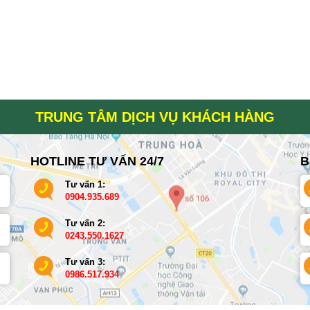
TRUNG TÂM DỊCH VỤ KHÁCH HÀNG
HOTLINE TƯ VẤN 24/7
B
Tư vấn 1:
0904.935.689
Tư vấn 2:
0243.550.1627
Tư vấn 3:
0986.517.934