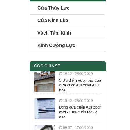
Cửa Thủy Lực
Cửa Kính Lùa
Vách Tắm Kính
Kính Cường Lực
GÓC CHIA SẺ
16:12 - 28/01/2019
5 Ưu điểm vượt bậc của
cửa cuốn Austdoor A48
khe...
15:42 - 28/01/2019
Dòng cửa cuốn Austdoor
mới - Cửa cuốn tốc độ
cao
09:07 - 17/01/2019