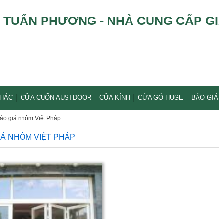
TUẤN PHƯƠNG - NHÀ CUNG CẤP GI
KHÁC
CỬA CUỐN AUSTDOOR
CỬA KÍNH
CỬA GỖ HUGE
BÁO GIÁ
áo giá nhôm Việt Pháp
IÁ NHÔM VIỆT PHÁP