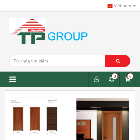
Viêt nam
0
0