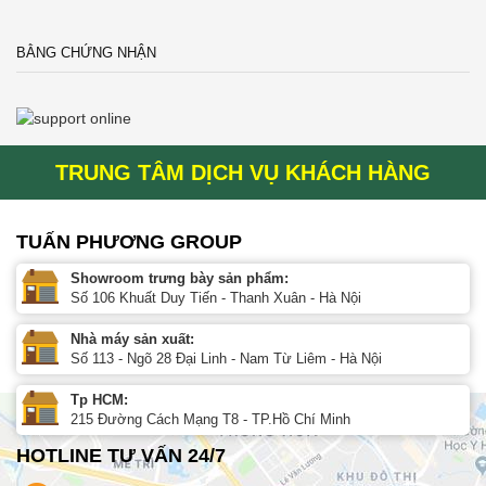
BẰNG CHỨNG NHẬN
TRUNG TÂM DỊCH VỤ KHÁCH HÀNG
TUẤN PHƯƠNG GROUP
Showroom trưng bày sản phẩm:
Số 106 Khuất Duy Tiến - Thanh Xuân - Hà Nội
Nhà máy sản xuất:
Số 113 - Ngõ 28 Đại Linh - Nam Từ Liêm - Hà Nội
Tp HCM:
215 Đường Cách Mạng T8 - TP.Hồ Chí Minh
HOTLINE TƯ VẤN 24/7