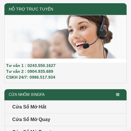
HỖ TRỢ TRỰC TUYẾN
Tư vấn 1 : 0243.550.1627
Tư vấn 2 : 0904.935.689
CSKH 24/7: 0986.517.934
CỬA NHÔM XINGFA
Cửa Sổ Mở Hất
Cửa Sổ Mở Quay