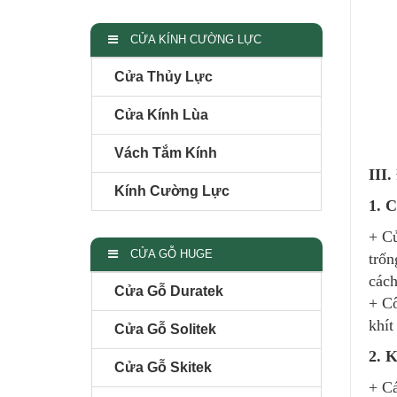
CỬA KÍNH CƯỜNG LỰC
Cửa Thủy Lực
Cửa Kính Lùa
Vách Tắm Kính
III
Kính Cường Lực
1. 
+ Cử
CỬA GỖ HUGE
trốn
cách
Cửa Gỗ Duratek
+ Cô
khít
Cửa Gỗ Solitek
2. K
Cửa Gỗ Skitek
+ Cá