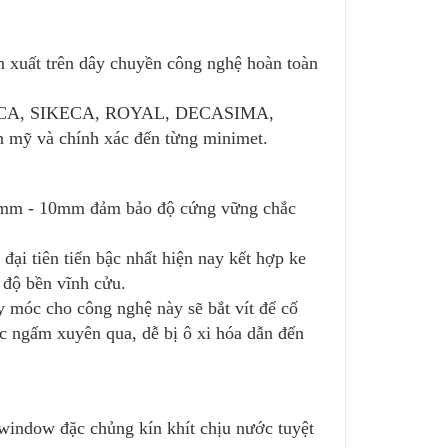
xuất trên dây chuyền công nghệ hoàn toàn
hư: DECA, SIKECA, ROYAL, DECASIMA,
 mỹ và chính xác đến từng minimet.
 5mm - 10mm đảm bảo độ cứng vững chắc
ại tiên tiến bậc nhất hiện nay kết hợp ke
 độ bền vĩnh cửu.
 móc cho công nghệ này sẽ bắt vít để cố
c ngấm xuyên qua, dễ bị ô xi hóa dẫn đến
indow đặc chủng kín khít chịu nước tuyệt