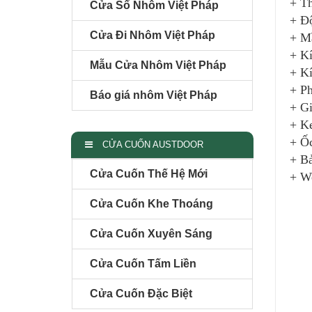
+ Th
Cửa Sổ Nhôm Việt Pháp
+ Đ
Cửa Đi Nhôm Việt Pháp
+ Mầ
+ Kí
Mẫu Cửa Nhôm Việt Pháp
+ Kí
+ Ph
Báo giá nhôm Việt Pháp
+ Gi
+ K
+ Ốc
CỬA CUỐN AUSTDOOR
+ Bả
Cửa Cuốn Thế Hệ Mới
+ We
Cửa Cuốn Khe Thoáng
Cửa Cuốn Xuyên Sáng
Cửa Cuốn Tấm Liền
Cửa Cuốn Đặc Biệt