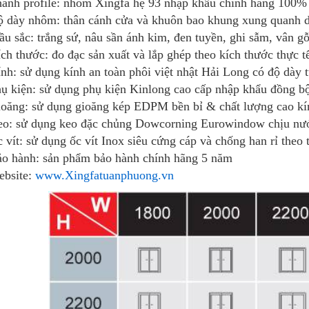
anh profile: nhôm Xingfa hệ 93 nhập khẩu chính hãng 100
ộ dày nhôm: thân cánh cửa và khuôn bao khung xung quanh
u sắc: trắng sứ, nâu sần ánh kim, đen tuyền, ghi sẫm, vân gỗ
ch thước: đo đạc sản xuất và lắp ghép theo kích thước thực t
nh: sử dụng kính an toàn phôi việt nhật Hải Long có độ dà
ụ kiện: sử dụng phụ kiện Kinlong cao cấp nhập khẩu đồng 
oăng: sử dụng gioăng kép EDPM bền bỉ & chất lượng cao kín
eo: sử dụng keo đặc chủng Dowcorning Eurowindow chịu nướ
 vít: sử dụng ốc vít Inox siêu cứng cáp và chống han rỉ theo 
o hành: sản phẩm bảo hành chính hãng 5 năm
bsite:
www.Xingfatuanphuong.vn