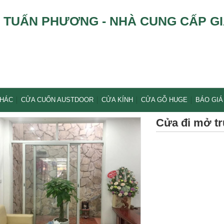
TUẤN PHƯƠNG - NHÀ CUNG CẤP GI
KHÁC
CỬA CUỐN AUSTDOOR
CỬA KÍNH
CỬA GỖ HUGE
BÁO GIÁ
Cửa đi mở t