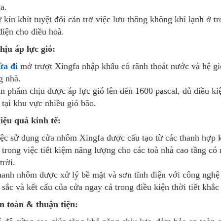
đa.
 kín khít tuyệt đối cản trở việc lưu thông không khí lạnh ở t
điện cho điều hoà.
hịu áp lực gió:
ửa đi
mở trượt Xingfa nhập khẩu có rãnh thoát nước và hệ gio
g nhà.
n phẩm chịu được áp lực gió lên đến 1600 pascal, đủ điều k
tại khu vực nhiều gió bão.
iệu quả kinh tế:
ệc sử dụng cửa nhôm Xingfa được cấu tạo từ các thanh hợp k
 trong việc tiết kiệm năng lượng cho các toà nhà cao tầng có 
trời.
anh nhôm được xử lý bề mặt và sơn tĩnh điện với công nghệ t
sắc và kết cấu của cửa ngay cả trong điều kiện thời tiết khắ
n toàn & thuận tiện: