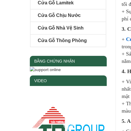
Cửa Gỗ Lamitek
tối 
+ Sự
Cửa Gỗ Chịu Nước
phí 
Cửa Gỗ Nhà Vệ Sinh
3. C
+
C
Cửa Gỗ Thông Phòng
tron
+ Sả
nằm 
BẰNG CHỨNG NHẬN
4. H
VIDEO
+ Vi
nhất
mặt 
+ Th
màu 
5. A