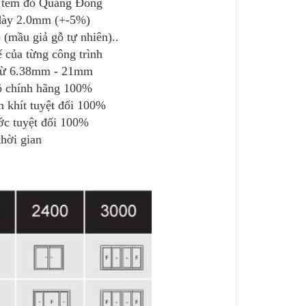
% tem đỏ Quảng Đông
 dày 2.0mm (+-5%)
 (mầu giả gỗ tự nhiên)..
ế của từng công trình
y từ 6.38mm - 21mm
bộ chính hãng 100%
 khít tuyệt đối 100%
c tuyệt đối 100%
thời gian