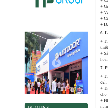
+ Có
+ Gi
+ Vậ
+ Cử
+ Đa
6. 
+ Th
thiế
+ Sả
hoàn
7. 
+ Th
đến 
+ Ti
cho 
+ Nh
nghi
GÓC CHIA SẺ