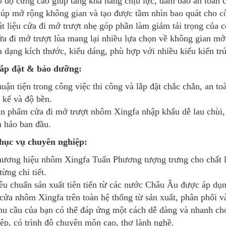
 độ cứng cao giúp tăng khả năng chịu lực, đảm bảo an toàn c
úp mở rộng không gian và tạo được tầm nhìn bao quát cho cô
t liệu cửa đi mở trượt nhẹ góp phần làm giảm tải trọng của c
a đi mở trượt lùa mang lại nhiều lựa chọn về không gian mở
 dạng kích thước, kiểu dáng, phù hợp với nhiều kiểu kiến trú
Lắp đặt & bảo dưỡng:
uận tiện trong công việc thi công và lắp đặt chắc chắn, an 
t kế và độ bền.
n phẩm cửa đi mở trượt nhôm Xingfa nhập khẩu dễ lau chùi,
 hảo ban đầu.
Phục vụ chuyên nghiệp:
ương hiệu nhôm Xingfa Tuấn Phương tượng trưng cho chất lư
từng chi tiết.
êu chuẩn sản xuất tiên tiến từ các nước Châu Âu được áp dụ
cửa nhôm Xingfa trên toàn hệ thống từ sản xuất, phân phối và
u cầu của bạn có thể đáp ứng một cách dễ dàng và nhanh c
ệp, có trình độ chuyên môn cao, thợ lành nghề.