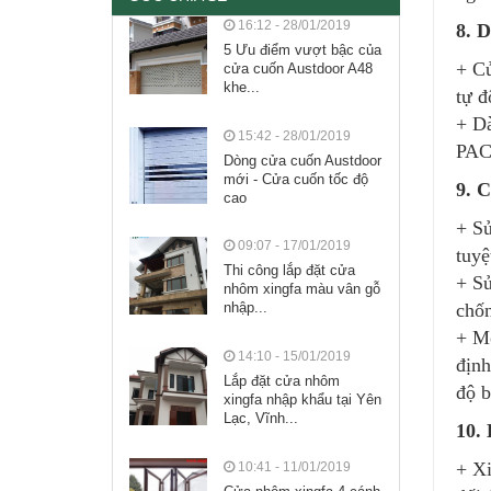
16:12 - 28/01/2019
8. 
5 Ưu điểm vượt bậc của
+ Cử
cửa cuốn Austdoor A48
khe...
tự đ
+ D
15:42 - 28/01/2019
PACK
Dòng cửa cuốn Austdoor
mới - Cửa cuốn tốc độ
9. C
cao
+ S
09:07 - 17/01/2019
tuyệ
Thi công lắp đặt cửa
+ Sử
nhôm xingfa màu vân gỗ
chốn
nhập...
+ Mộ
14:10 - 15/01/2019
định
Lắp đặt cửa nhôm
độ b
xingfa nhập khẩu tại Yên
Lạc, Vĩnh...
10.
+ Xi
10:41 - 11/01/2019