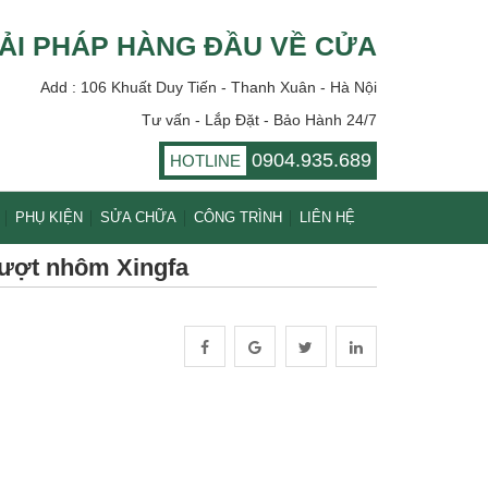
ẢI PHÁP HÀNG ĐẦU VỀ CỬA
Add : 106 Khuất Duy Tiến - Thanh Xuân - Hà Nội
Tư vấn - Lắp Đặt - Bảo Hành 24/7
0904.935.689
HOTLINE
PHỤ KIỆN
SỬA CHỮA
CÔNG TRÌNH
LIÊN HỆ
rượt nhôm Xingfa