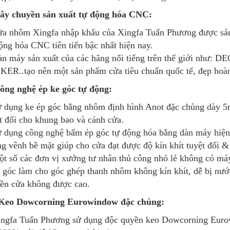
Dây chuyền sản xuất tự động hóa CNC:
a nhôm Xingfa nhập khẩu của Xingfa Tuấn Phương được sản 
ộng hóa CNC tiên tiến bậc nhất hiện nay.
àn máy sản xuất của các hãng nổi tiếng trên thế giới n
ER..tạo nên một sản phẩm cửa tiêu chuẩn quốc tế, đẹp hoàn
ông nghệ ép ke góc tự động:
ử dụng ke ép góc bằng nhôm định hình Anot đặc chủng dày
t đối cho khung bao và cánh cửa.
 dụng công nghệ bấm ép góc tự động hóa bằng dàn máy hiện đ
g vênh bề mặt giúp cho cửa đạt được độ kín khít tuyệt đối &
t số các đơn vị xưởng tư nhân thủ công nhỏ lẻ không có máy
 góc làm cho góc ghép thanh nhôm không kín khít, dễ bị nướ
ền cửa không được cao.
 Keo Dowcorning Eurowindow đặc chủng:
ngfa Tuấn Phương sử dụng độc quyền keo Dowcorning Eurow