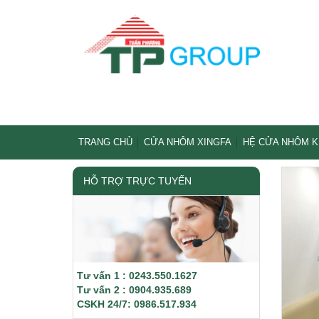
TRANG CHỦ
CỬA NHÔM XINGFA
HỆ CỬA NHÔM 
HỖ TRỢ TRỰC TUYẾN
Tư vấn 1 : 0243.550.1627
Tư vấn 2 : 0904.935.689
CSKH 24/7: 0986.517.934