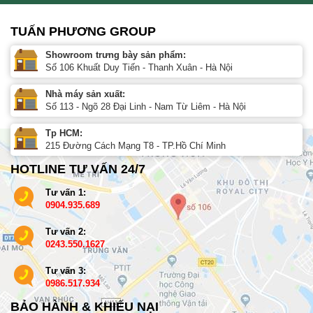
TUẤN PHƯƠNG GROUP
Showroom trưng bày sản phẩm:
Số 106 Khuất Duy Tiến - Thanh Xuân - Hà Nội
Nhà máy sản xuất:
Số 113 - Ngõ 28 Đại Linh - Nam Từ Liêm - Hà Nội
Tp HCM:
215 Đường Cách Mạng T8 - TP.Hồ Chí Minh
HOTLINE TƯ VẤN 24/7
Tư vấn 1:
0904.935.689
Tư vấn 2:
0243.550.1627
Tư vấn 3:
0986.517.934
BẢO HÀNH & KHIẾU NẠI