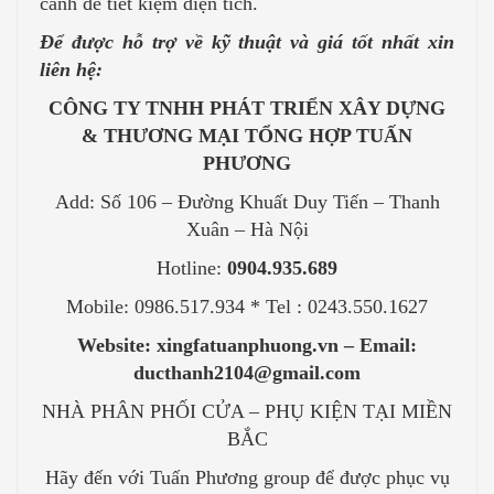
cánh để tiết kiệm diện tích.
Để được hỗ trợ về kỹ thuật và giá tốt nhất xin
liên hệ:
CÔNG TY TNHH PHÁT TRIỂN XÂY DỰNG
& THƯƠNG MẠI TỔNG HỢP TUẤN
PHƯƠNG
Add: Số 106 – Đường Khuất Duy Tiến – Thanh
Xuân – Hà Nội
Hotline:
0904.935.689
Mobile: 0986.517.934 * Tel : 0243.550.1627
Website: xingfatuanphuong.vn – Email:
ducthanh2104@gmail.com
NHÀ PHÂN PHỐI CỬA – PHỤ KIỆN TẠI MIỀN
BẮC
Hãy đến với Tuấn Phương group để được phục vụ