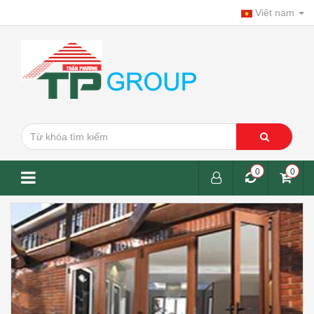
Viêt nam
0
0