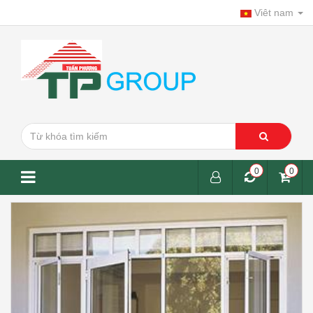
Viêt nam
0
0