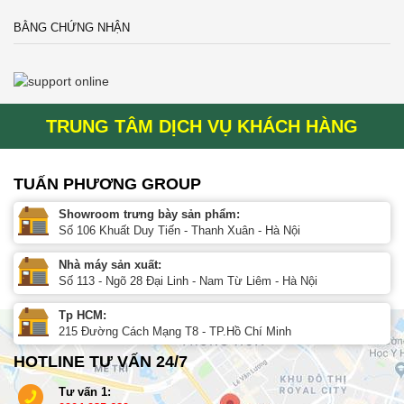
BẰNG CHỨNG NHẬN
TRUNG TÂM DỊCH VỤ KHÁCH HÀNG
TUẤN PHƯƠNG GROUP
Showroom trưng bày sản phẩm:
Số 106 Khuất Duy Tiến - Thanh Xuân - Hà Nội
Nhà máy sản xuất:
Số 113 - Ngõ 28 Đại Linh - Nam Từ Liêm - Hà Nội
Tp HCM:
215 Đường Cách Mạng T8 - TP.Hồ Chí Minh
HOTLINE TƯ VẤN 24/7
Tư vấn 1: