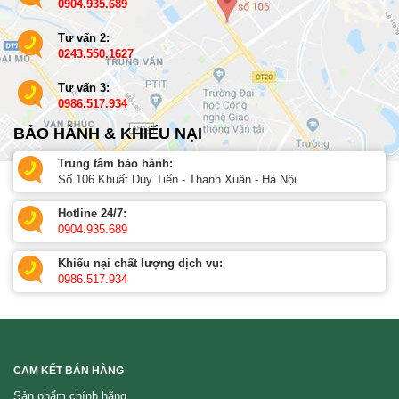
0904.935.689
Tư vấn 2:
0243.550.1627
Tư vấn 3:
0986.517.934
BẢO HÀNH & KHIẾU NẠI
Trung tâm bảo hành:
Số 106 Khuất Duy Tiến - Thanh Xuân - Hà Nội
Hotline 24/7:
0904.935.689
Khiếu nại chất lượng dịch vụ:
0986.517.934
CAM KẾT BÁN HÀNG
Sản phẩm chính hãng