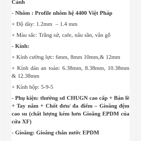
Cánh
- Nhôm : Profile nhôm hệ 4400 Việt Pháp
+ Độ dày: 1.2mm – 1.4 mm
+ Màu sắc: Trắng sứ, cafe, nâu sần, vân gỗ
- Kính:
+ Kính cường lực: 6mm, 8mm 10mm,& 12mm
+ Kính dán an toàn: 6.38mm, 8.38mm, 10.38mm
& 12.38mm
+ Kính hộp: 5-9-5
- Phụ kiện: thường sd CHUGN cao cấp + Bản lề
+ Tay nắm + Chốt đơn/ đa điểm – Gioăng đệm
cao su (chất lượng kém hơn Gioăng EPDM của
cửa XF)
- Gioăng: Gioăng chắn nước EPDM