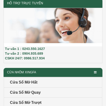
HỖ TRỢ TRỰC TUYẾN
Tư vấn 1 : 0243.550.1627
Tư vấn 2 : 0904.935.689
CSKH 24/7: 0986.517.934
CỬA NHÔM XINGFA
Cửa Sổ Mở Hất
Cửa Sổ Mở Quay
Cửa Sổ Mở Trượt