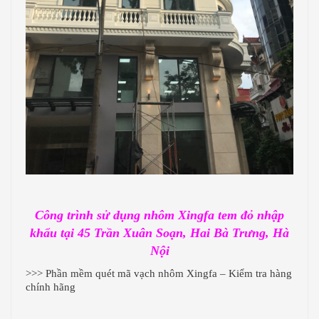
Công trình sử dụng nhôm Xingfa tem đỏ nhập
khẩu tại 45 Trần Xuân Soạn, Hai Bà Trưng, Hà
Nội
>>> Phần mềm quét mã vạch nhôm Xingfa – Kiểm tra hàng
chính hãng