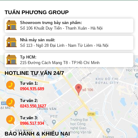
TUẤN PHƯƠNG GROUP
Showroom trưng bày sản phẩm:
Số 106 Khuất Duy Tiến - Thanh Xuân - Hà Nội
Nhà máy sản xuất:
Số 113 - Ngõ 28 Đại Linh - Nam Từ Liêm - Hà Nội
Tp HCM:
215 Đường Cách Mạng T8 - TP.Hồ Chí Minh
HOTLINE TƯ VẤN 24/7
Tư vấn 1:
0904.935.689
Tư vấn 2:
0243.550.1627
Tư vấn 3:
0986.517.934
BẢO HÀNH & KHIẾU NẠI