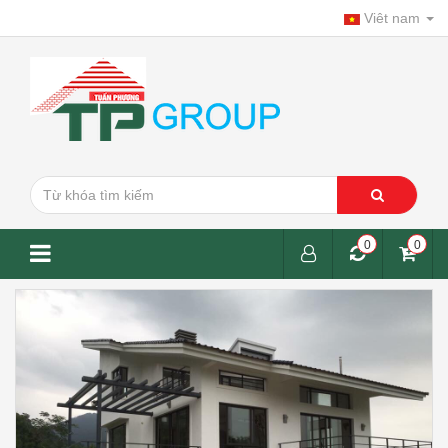
Viêt nam
0
0