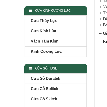
+ T
+ V
CỬA KÍNH CƯỜNG LỰC
+ Th
+ D
Cửa Thủy Lực
+ Bá
Cửa Kính Lùa
– Gi
Vách Tắm Kính
– K
Kính Cường Lực
CỬA GỖ HUGE
Cửa Gỗ Duratek
Cửa Gỗ Solitek
Cửa Gỗ Skitek