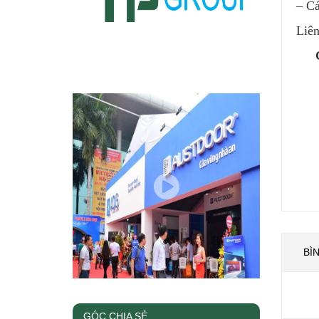
– Cá
Liên
BÌ
GÓC CHIA SẺ