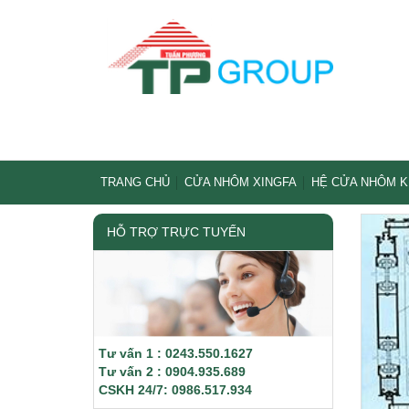
TRANG CHỦ
CỬA NHÔM XINGFA
HỆ CỬA NHÔM 
HỖ TRỢ TRỰC TUYẾN
Tư vấn 1 : 0243.550.1627
Tư vấn 2 : 0904.935.689
CSKH 24/7: 0986.517.934