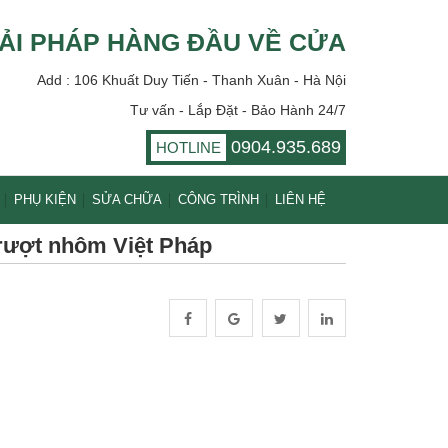
ẢI PHÁP HÀNG ĐẦU VỀ CỬA
Add : 106 Khuất Duy Tiến - Thanh Xuân - Hà Nội
Tư vấn - Lắp Đặt - Bảo Hành 24/7
0904.935.689
HOTLINE
PHỤ KIỆN
SỬA CHỮA
CÔNG TRÌNH
LIÊN HỆ
rượt nhôm Việt Pháp