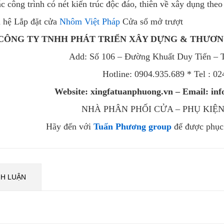
c công trình có nét kiến trúc độc đáo, thiên về xây dụng theo
 hệ Lắp đặt cửa
Nhôm Việt Pháp
Cửa sổ mở trượt
CÔNG TY TNHH PHÁT TRIỂN XÂY DỰNG & THƯƠ
Add: Số 106 – Đường Khuất Duy Tiến – 
Hotline:
0904.935.689 * Tel : 0
Website: xingfatuanphuong.vn – Email: i
NHÀ PHÂN PHỐI CỬA – PHỤ KIỆN
Hãy đến với
Tuấn Phương group
để được phục 
NH LUẬN