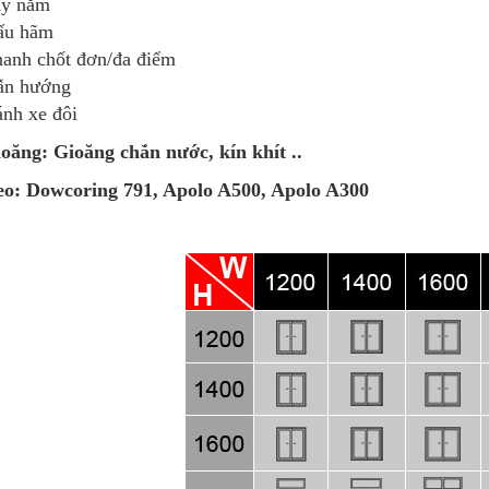
ay nắm
ấu hãm
anh chốt đơn/đa điểm
ẫn hướng
nh xe đôi
oăng: Gioăng chắn nước, kín khít ..
eo: Dowcoring 791, Apolo A500, Apolo A300