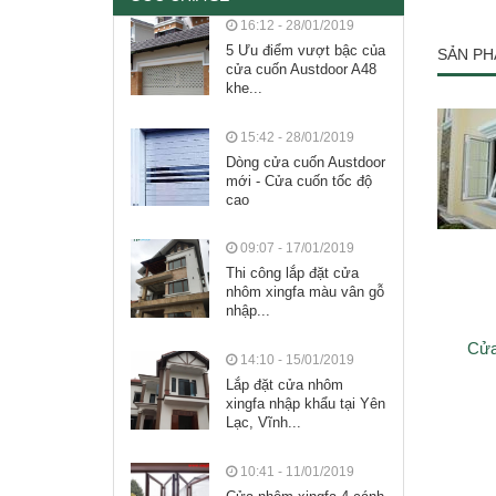
16:12 - 28/01/2019
5 Ưu điểm vượt bậc của
SẢN PH
cửa cuốn Austdoor A48
khe...
15:42 - 28/01/2019
Dòng cửa cuốn Austdoor
mới - Cửa cuốn tốc độ
cao
09:07 - 17/01/2019
Thi công lắp đặt cửa
nhôm xingfa màu vân gỗ
nhập...
Cửa
14:10 - 15/01/2019
Lắp đặt cửa nhôm
xingfa nhập khẩu tại Yên
Lạc, Vĩnh...
10:41 - 11/01/2019