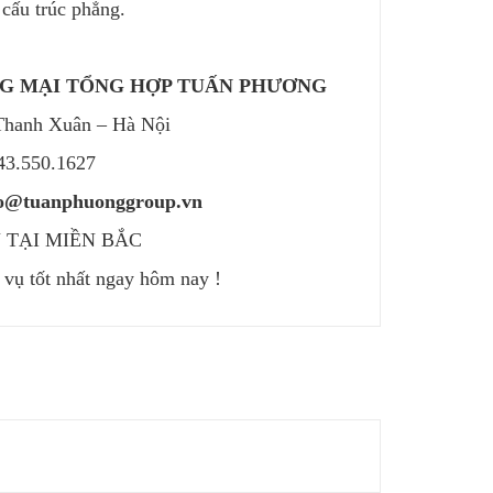
 cấu trúc phẳng.
NG MẠI TỔNG HỢP TUẤN PHƯƠNG
Thanh Xuân – Hà Nội
243.550.1627
nfo@tuanphuonggroup.vn
 TẠI MIỀN BẮC
vụ tốt nhất ngay hôm nay !