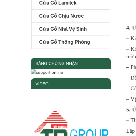
Cửa Gỗ Lamitek
Cửa Gỗ Chịu Nước
4. 
Cửa Gỗ Nhà Vệ Sinh
– Ki
Cửa Gỗ Thông Phòng
– Kh
mở đ
BẰNG CHỨNG NHẬN
– Ph
– Dễ
VIDEO
– Cử
– Vậ
5. 
– Th
Lắp 