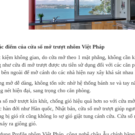
ặc điểm của cửa sổ mở trượt nhôm Việt Pháp
t kiệm không gian, do cửa mở theo 1 mặt phẳng, không cần 
 như cửa đi mở trượt được ưu tiên sử dụng đối với các căn 
 bên ngoài để mở cánh do các nhà hiện nay xây khá sát nhau 
g mở dễ dàng, không tốn sức nhờ hệ thống bánh xe và tay 
 nét hiện đại, sang trọng cho căn phòng.
 sổ mở trượt kín khít, chống gió hiệu quả hơn so với cửa mở
 hàn đới như Hàn quốc, Nhật bản, cửa sổ mở trượt giúp ngư
g bị gió rít cũng không lo sợ gió giật tung cánh cửa. Cửa s
xảy ra giông gió.
dụng Profile nhôm Việt Pháp, công nghệ châu Âu chính hãng