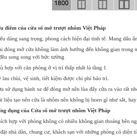
Ưu điêm của cửa sổ mở trượt nhôm Việt Pháp
ểu dáng sang trọng, phong cách hiện đại tinh tế. Mang dấu ấn
i đóng mở cửa không làm ảnh hưởng đến không gian trong nh
ều song song với bức tường
ù hợp với căn phòng ở vị trí thấp nhất là tầng 1
 lau chùi, vệ sinh, tiết kiệm được chi phí bảo trì.
a sử dụng bánh xe để đóng mở nên lùa đẩy cửa ra vào rất n
t liệu tạo nên cửa là nhôm nên không bị hoen gỉ như sắt, ha
Ứng dụng của Cửa sổ mở trượt nhôm Việt Pháp
ích hợp với phòng không có nhiều không gian thoáng bên ngoà
đặt nhà dân, chung cư, khách sạn với những phòng có diện tí