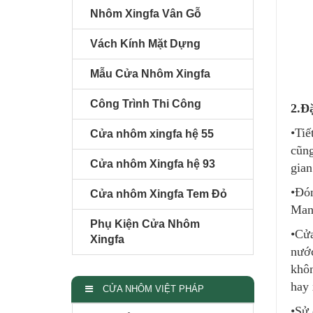
Nhôm Xingfa Vân Gỗ
Vách Kính Mặt Dựng
Mẫu Cửa Nhôm Xingfa
Công Trình Thi Công
2.Đ
•Tiế
Cửa nhôm xingfa hệ 55
cũng
Cửa nhôm Xingfa hệ 93
gian
•Đón
Cửa nhôm Xingfa Tem Đỏ
Mang
Phụ Kiện Cửa Nhôm
•Cửa
Xingfa
nước
khôn
hay 
CỬA NHÔM VIỆT PHÁP
•Sử 