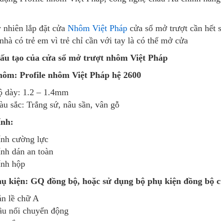
 nhiên lắp đặt cửa
Nhôm Việt Pháp
cửa sổ mở trượt cần hết 
nhà có trẻ em vì trẻ chỉ cần với tay là có thể mở cửa
Cấu tạo của cửa sổ mở trượt nhôm Việt Pháp
hôm: Profile nhôm Việt Pháp hệ 2600
ộ dày: 1.2 – 1.4mm
u sắc: Trắng sứ, nâu sần, vân gỗ
ính:
nh cường lực
nh dán an toàn
ính hộp
hụ kiện: GQ đồng bộ, hoặc sử dụng bộ phụ kiện đồng bộ 
n lề chữ A
ầu nối chuyển động