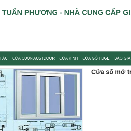
TUẤN PHƯƠNG - NHÀ CUNG CẤP GI
KHÁC
CỬA CUỐN AUSTDOOR
CỬA KÍNH
CỬA GỖ HUGE
BÁO GIÁ
Cửa sổ mở t