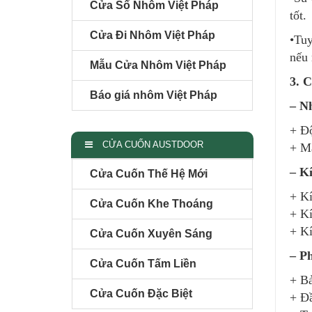
Cửa Sổ Nhôm Việt Pháp
tốt.
Cửa Đi Nhôm Việt Pháp
•Tuy
nếu 
Mẫu Cửa Nhôm Việt Pháp
3. 
Báo giá nhôm Việt Pháp
– N
+ Đ
CỬA CUỐN AUSTDOOR
+ Mà
– K
Cửa Cuốn Thế Hệ Mới
+ Kí
Cửa Cuốn Khe Thoáng
+ Kí
+ K
Cửa Cuốn Xuyên Sáng
– P
Cửa Cuốn Tấm Liền
+ Bả
Cửa Cuốn Đặc Biệt
+ Đ