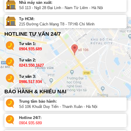
Nhà máy sản xuất:
Số 113 - Ngõ 28 Đại Linh - Nam Từ Liêm - Hà Nội
Tp HCM:
215 Đường Cách Mạng T8 - TP.Hồ Chí Minh
HOTLINE TƯ VẤN 24/7
Tư vấn 1:
0904.935.689
Tư vấn 2:
0243.550.1627
Tư vấn 3:
0986.517.934
BẢO HÀNH & KHIẾU NẠI
Trung tâm bảo hành:
Số 106 Khuất Duy Tiến - Thanh Xuân - Hà Nội
Hotline 24/7:
0904.935.689