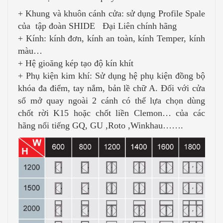
+ Khung và khuôn cánh cửa: sử dụng Profile Spale
của tập đoàn SHIDE Đại Liên chính hãng
+ Kính: kính đơn, kính an toàn, kính Temper, kính
màu…
+ Hệ gioăng kép tạo độ kín khít
+ Phụ kiện kim khí: Sử dụng hệ phụ kiện đồng bộ
khóa đa điểm, tay nắm, bản lề chữ A. Đối với cửa
sổ mở quay ngoài 2 cánh có thể lựa chọn dùng
chốt rời K15 hoặc chốt liền Clemon… của các
hãng nổi tiếng GQ, GU ,Roto ,Winkhau…….