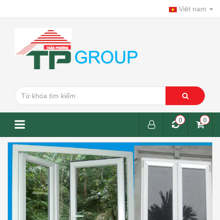
Viêt nam
0
0