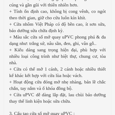
cúng và gần gũi với thiên nhiên hơn.
+ Tính ổn định cao, không bị cong vênh, co ngót
theo thời gian, giữ cho cửa luôn kín khít.
+ Cửa nhôm Việt Pháp có độ bền cao, ít sơn sửa,
bảo dưỡng sửa chữa định kỳ.
+ Màu sắc cửa sổ mở quay uPVC phong phú & đa
dạng như: trắng sứ, nâu sần, đen, ghi, vân gỗ..
+ Kiểu dáng sang trọng hiện đại, phù hợp với
nhiều loại công trình như biệt thự, chung cư, tòa
nhà.
+ Cửa có thể mở 1 cánh, 2 cánh hoặc nhiều thiết
kế khác kết hợp với cửa lùa hoặc vách.
+ Hoạt động cửa đóng mở nhẹ nhàng, bản lề chắc
chắn, tay nắm và ổ khóa đồng bộ.
+ Cửa uPVC dễ dàng lắp đặt, lau chùi bảo dưỡng
thay thế linh kiện hoặc sửa chữa.
3. Cấu tạo cửa sổ mở quay uPVC :