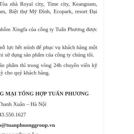
Tòa nhà Royal city, Time city, Keangnam,
àm, Biệt thự Mỹ Đình, Ecopark, resort Đại
nhôm Xingfa của công ty Tuấn Phương được
n nỗ lực hết mình để phục vụ khách hàng một
hi sử dụng sản phẩm của công ty chúng tôi.
sản phẩm thì trong vòng 24h chuyên viên kỹ
 kỳ cho quý khách hàng.
NG MẠI TỔNG HỢP TUẤN PHƯƠNG
Thanh Xuân – Hà Nội
243.550.1627
nfo@tuanphuonggroup.vn