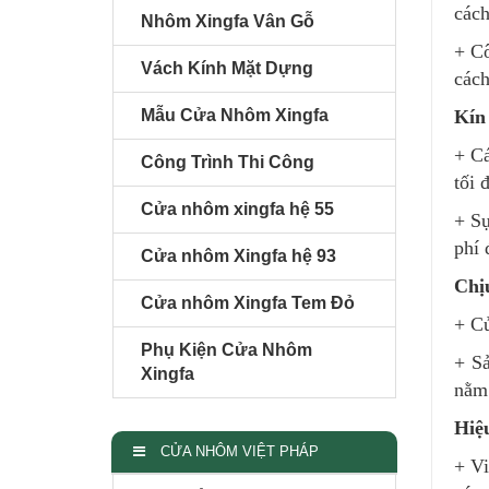
cách
Nhôm Xingfa Vân Gỗ
+ Cô
Vách Kính Mặt Dựng
cách
Mẫu Cửa Nhôm Xingfa
Kín
+ Cá
Công Trình Thi Công
tối 
Cửa nhôm xingfa hệ 55
+ Sự
phí 
Cửa nhôm Xingfa hệ 93
Chịu
Cửa nhôm Xingfa Tem Đỏ
+ Cử
Phụ Kiện Cửa Nhôm
+ Sả
Xingfa
nằm 
Hiệu
CỬA NHÔM VIỆT PHÁP
+ Vi