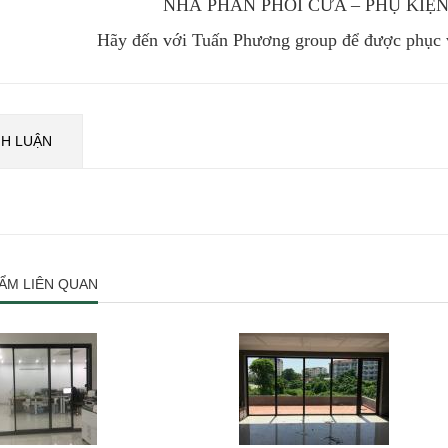
NHÀ PHÂN PHỐI CỬA – PHỤ KIỆN
Hãy đến với Tuấn Phương group để được phục v
NH LUẬN
ẨM LIÊN QUAN