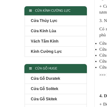
+ C
CỬA KÍNH CƯỜNG LỰC
tươn
3. N
Cửa Thủy Lực
Có r
Cửa Kính Lùa
phù 
Vách Tắm Kính
Cửa
Cửa
Kính Cường Lực
Cửa 
Cửa 
Cửa
CỬA GỖ HUGE
>>> 
Cửa Gỗ Duratek
Cửa Gỗ Solitek
4. D
Cửa Gỗ Skitek
+ Độ