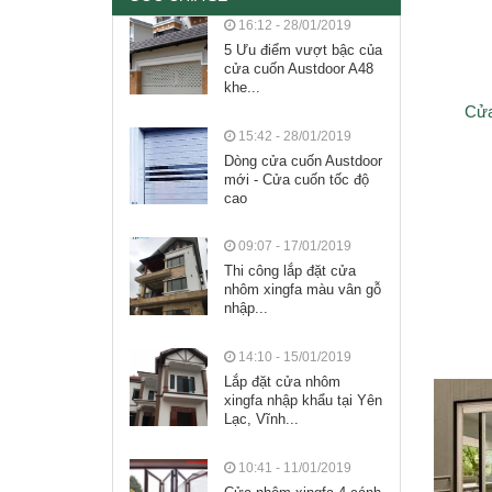
16:12 - 28/01/2019
5 Ưu điểm vượt bậc của
cửa cuốn Austdoor A48
khe...
Cửa
15:42 - 28/01/2019
Dòng cửa cuốn Austdoor
mới - Cửa cuốn tốc độ
cao
09:07 - 17/01/2019
Thi công lắp đặt cửa
nhôm xingfa màu vân gỗ
nhập...
14:10 - 15/01/2019
Lắp đặt cửa nhôm
xingfa nhập khẩu tại Yên
Lạc, Vĩnh...
10:41 - 11/01/2019