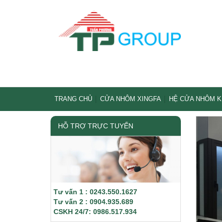
TRANG CHỦ
CỬA NHÔM XINGFA
HỆ CỬA NHÔM 
HỖ TRỢ TRỰC TUYẾN
Tư vấn 1 : 0243.550.1627
Tư vấn 2 : 0904.935.689
CSKH 24/7: 0986.517.934