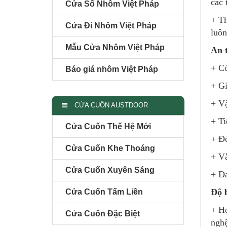
các 
Cửa Sổ Nhôm Việt Pháp
+ Th
Cửa Đi Nhôm Việt Pháp
luôn
Mẫu Cửa Nhôm Việt Pháp
An t
+ Có
Báo giá nhôm Việt Pháp
+ Gi
+ Vậ
CỬA CUỐN AUSTDOOR
+ Ti
Cửa Cuốn Thế Hệ Mới
+ Đó
Cửa Cuốn Khe Thoáng
+ Vẫ
Cửa Cuốn Xuyên Sáng
+ Đa
Độ b
Cửa Cuốn Tấm Liền
+ Hợ
Cửa Cuốn Đặc Biệt
nghệ