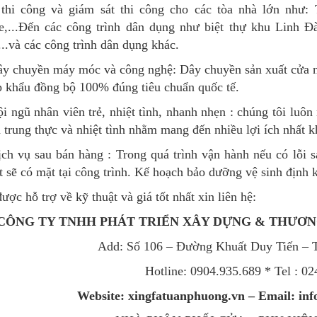
 thi công và giám sát thi công cho các tòa nhà lớn như: 
e,...Đến các công trình dân dụng như biệt thự khu Linh Đ
...và các công trình dân dụng khác.
ây chuyền máy móc và công nghệ: Dây chuyền sản xuất cửa 
 khẩu đồng bộ 100% đúng tiêu chuẩn quốc tế.
i ngũ nhân viên trẻ, nhiệt tình, nhanh nhẹn : chúng tôi luô
 trung thực và nhiệt tình nhằm mang đến nhiều lợi ích nhất k
ch vụ sau bán hàng : Trong quá trình vận hành nếu có lỗi 
t sẽ có mặt tại công trình. Kế hoạch bảo dưỡng vệ sinh định
ược hỗ trợ về kỹ thuật và giá tốt nhất xin liên hệ:
CÔNG TY TNHH PHÁT TRIỂN XÂY DỰNG & THƯƠ
Add: Số 106 – Đường Khuất Duy Tiến – 
Hotline:
0904.935.689 * Tel : 0
Website: xingfatuanphuong.vn – Email: i