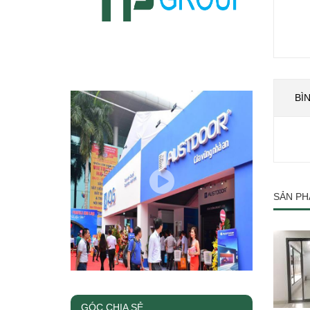
BÌ
SẢN PH
GÓC CHIA SẺ