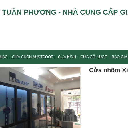
TUẤN PHƯƠNG - NHÀ CUNG CẤP GI
KHÁC
CỬA CUỐN AUSTDOOR
CỬA KÍNH
CỬA GỖ HUGE
BÁO GIÁ
Cửa nhôm Xi