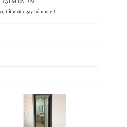
 TẠI MIỀN BẮC
ụ tốt nhất ngay hôm nay !