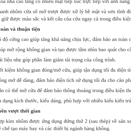
toà nhà cao tầng có nhiều mặt tiếp xúc trực tiếp với ánh năng 
anh nhôm cửa sổ mở trượt được xử lý bề mặt và sơn tĩnh điệ
 giữ được màu sắc và kết cấu của cửa ngay cả trong điều kiện
oàn và thuận tiện
 độ cứng cao giúp tăng khả năng chịu lực, đảm bảo an toàn c
úp mở rộng không gian và tạo được tầm nhìn bao quát cho cô
t liệu nhẹ góp phần làm giảm tải trọng của công trình.
ết kiệm không gian đóng/mở cửa, giúp tận dụng tối đa diện tí
ng mở dễ dàng, đảm bảo diện tích sử dụng tối đa cho căn ph
n có thể mở cửa để đảm bảo thông thoáng trong điều kiện thờ
 dạng kích thước, kiểu dáng, phù hợp với nhiều kiểu kiến trú
ền vượt thời gian
p kim nhôm được ứng dụng đứng thứ 2 (sau thép) về sản x
 chế tạo máy bay và các thiết bị ngành hàng không.