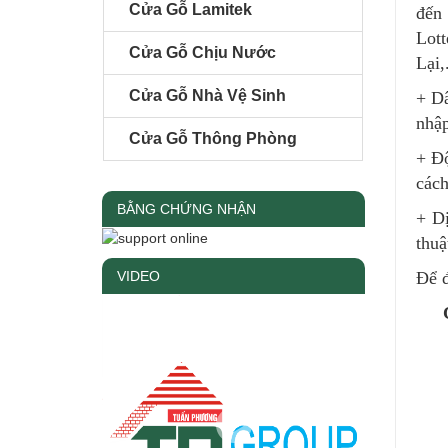
Cửa Gỗ Lamitek
đến
Lott
Cửa Gỗ Chịu Nước
Lại,
Cửa Gỗ Nhà Vệ Sinh
+ D
nhập
Cửa Gỗ Thông Phòng
+ Độ
cách
BẰNG CHỨNG NHẬN
+ Dị
thuậ
Để đ
VIDEO