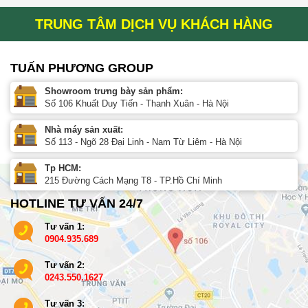
TRUNG TÂM DỊCH VỤ KHÁCH HÀNG
TUẤN PHƯƠNG GROUP
Showroom trưng bày sản phẩm:
Số 106 Khuất Duy Tiến - Thanh Xuân - Hà Nội
Nhà máy sản xuất:
Số 113 - Ngõ 28 Đại Linh - Nam Từ Liêm - Hà Nội
Tp HCM:
215 Đường Cách Mạng T8 - TP.Hồ Chí Minh
HOTLINE TƯ VẤN 24/7
Tư vấn 1:
0904.935.689
Tư vấn 2:
0243.550.1627
Tư vấn 3: