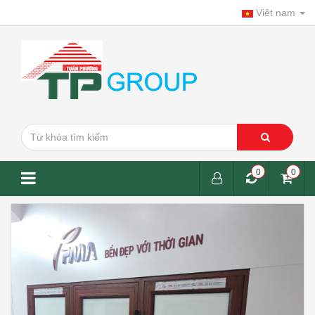
Viêt nam
0
0