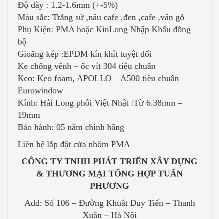
Độ dày : 1.2-1.6mm (+-5%)
Màu sắc: Trắng sứ ,nâu cafe ,đen ,cafe ,vân gỗ
Phụ Kiện: PMA hoặc KinLong Nhập Khẩu đồng
bộ
Gioăng kép :EPDM kín khít tuyệt đối
Ke chống vênh – ốc vít 304 tiêu chuẩn
Keo: Keo foam, APOLLO – A500 tiêu chuẩn
Eurowindow
Kính: Hải Long phôi Việt Nhật :Từ 6.38mm –
19mm
Bảo hành: 05 năm chính hãng
Liên hệ lắp đặt cửa nhôm PMA
CÔNG TY TNHH PHÁT TRIỂN XÂY DỰNG
& THƯƠNG MẠI TỔNG HỢP TUẤN
PHƯƠNG
Add: Số 106 – Đường Khuất Duy Tiến – Thanh
Xuân – Hà Nội