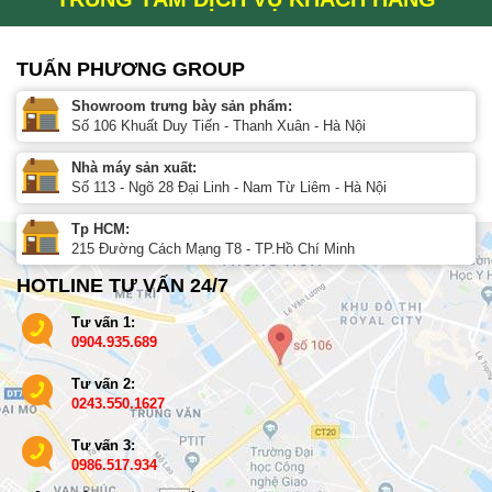
TUẤN PHƯƠNG GROUP
Showroom trưng bày sản phẩm:
Số 106 Khuất Duy Tiến - Thanh Xuân - Hà Nội
Nhà máy sản xuất:
Số 113 - Ngõ 28 Đại Linh - Nam Từ Liêm - Hà Nội
Tp HCM:
215 Đường Cách Mạng T8 - TP.Hồ Chí Minh
HOTLINE TƯ VẤN 24/7
Tư vấn 1:
0904.935.689
Tư vấn 2:
0243.550.1627
Tư vấn 3:
0986.517.934