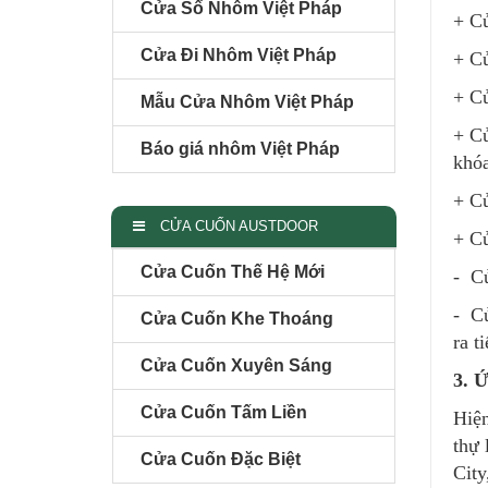
Cửa Sổ Nhôm Việt Pháp
+ Cử
Cửa Đi Nhôm Việt Pháp
+ C
+ Cử
Mẫu Cửa Nhôm Việt Pháp
+ Cử
Báo giá nhôm Việt Pháp
khó
+ Cử
CỬA CUỐN AUSTDOOR
+ Cử
Cửa Cuốn Thế Hệ Mới
- Cử
- Cử
Cửa Cuốn Khe Thoáng
ra t
Cửa Cuốn Xuyên Sáng
3. 
Cửa Cuốn Tấm Liền
Hiện
thự 
Cửa Cuốn Đặc Biệt
Cit