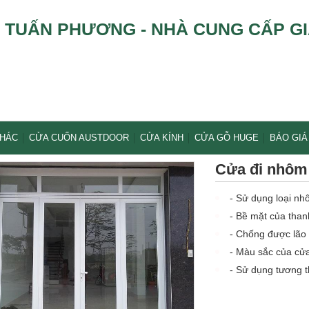
TUẤN PHƯƠNG - NHÀ CUNG CẤP GI
KHÁC
CỬA CUỐN AUSTDOOR
CỬA KÍNH
CỬA GỖ HUGE
BÁO GIÁ
Cửa đi nhôm 
- Sử dụng loại n
- Bề mặt của than
- Chống được lão 
- Màu sắc của cửa
- Sử dụng tương t