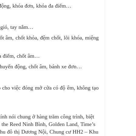
 động, khóa đơn, khóa đa điểm…
 gió, tay nắm…
ốt âm, chốt khóa, đệm chốt, lõi khóa, miệng
đa điểm, chốt âm…
chuyển động, chốt âm, bánh xe đơn…
 cho việc đóng mở cửa có độ êm, không tạo
h nói chung ở hàng trăm công trình, biệt
ạn the Reed Ninh Bình, Golden Land, Time’s
Khu đô thị Dương Nội, Chung cư HH2 – Khu