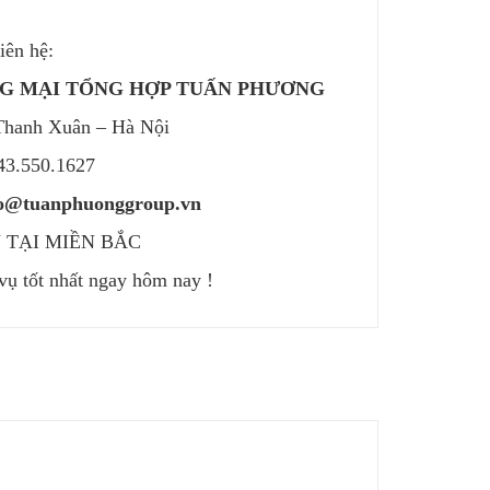
iên hệ:
NG MẠI TỔNG HỢP TUẤN PHƯƠNG
Thanh Xuân – Hà Nội
243.550.1627
nfo@tuanphuonggroup.vn
 TẠI MIỀN BẮC
ụ tốt nhất ngay hôm nay !