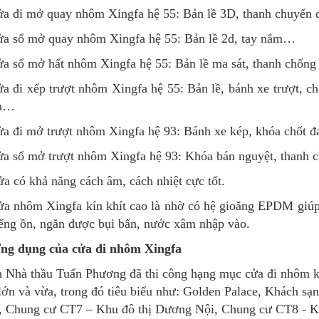
a đi mở quay nhôm Xingfa hệ 55: Bản lề 3D, thanh chuyển
ửa sổ mở quay nhôm Xingfa hệ 55: Bản lề 2d, tay nắm…
a sổ mở hất nhôm Xingfa hệ 55: Bản lề ma sát, thanh chống
a đi xếp trượt nhôm Xingfa hệ 55: Bản lề, bánh xe trượt, ch
a…
a đi mở trượt nhôm Xingfa hệ 93: Bánh xe kép, khóa chốt 
a sổ mở trượt nhôm Xingfa hệ 93: Khóa bán nguyệt, thanh 
a có khả năng cách âm, cách nhiệt cực tốt.
a nhôm Xingfa kín khít cao là nhờ có hệ gioăng EPDM giúp
iếng ồn, ngăn được bụi bẩn, nước xâm nhập vào.
Ứng dụng của cửa đi nhôm Xingfa
 Nhà thầu Tuấn Phương đã thi công hạng mục cửa đi nhôm kín
lớn và vừa, trong đó tiêu biểu như: Golden Palace, Khách s
y, Chung cư CT7 – Khu đô thị Dương Nội, Chung cư CT8 - 