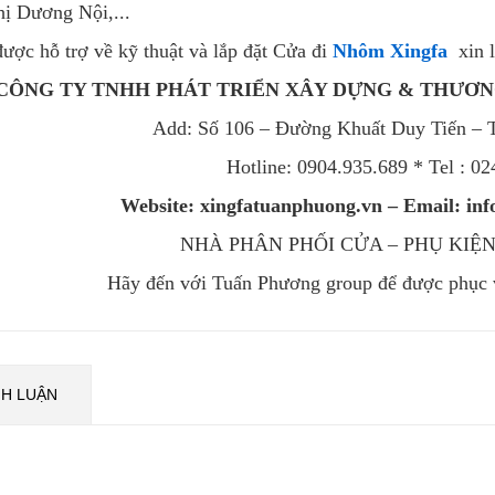
hị Dương Nội,...
ược hỗ trợ về kỹ thuật và lắp đặt Cửa đi
Nhôm Xingfa
xin l
CÔNG TY TNHH PHÁT TRIỂN XÂY DỰNG & THƯƠ
Add: Số 106 – Đường Khuất Duy Tiến – 
Hotline:
0904.935.689 * Tel : 0
Website: xingfatuanphuong.vn – Email: i
NHÀ PHÂN PHỐI CỬA – PHỤ KIỆN
Hãy đến với Tuấn Phương group để được phục v
NH LUẬN