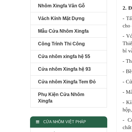
Nhôm Xingfa Vân Gỗ
2. 
- Tấ
Vách Kính Mặt Dựng
cho
Mẫu Cửa Nhôm Xingfa
- Vớ
Thiế
Công Trình Thi Công
bỉ v
Cửa nhôm xingfa hệ 55
- Th
Cửa nhôm Xingfa hệ 93
- Bề
- Cử
Cửa nhôm Xingfa Tem Đỏ
- Mà
Phụ Kiện Cửa Nhôm
Xingfa
- Kí
hộp,
- Cử
CỬA NHÔM VIỆT PHÁP
chất