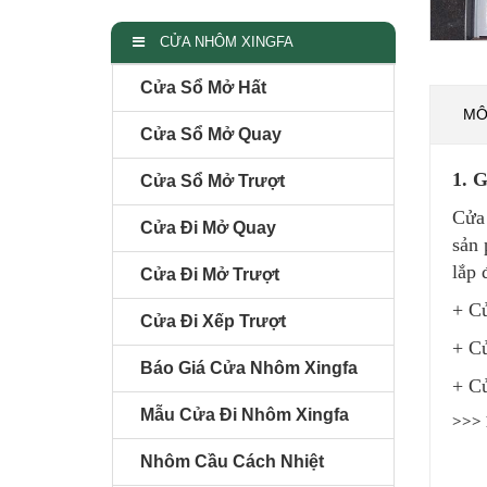
CỬA NHÔM XINGFA
Cửa Sổ Mở Hất
MÔ
Cửa Sổ Mở Quay
1. G
Cửa Sổ Mở Trượt
Cửa 
Cửa Đi Mở Quay
sản 
lắp 
Cửa Đi Mở Trượt
+ Cử
Cửa Đi Xếp Trượt
+ Cử
Báo Giá Cửa Nhôm Xingfa
+ Cử
Mẫu Cửa Đi Nhôm Xingfa
>>> 
Nhôm Cầu Cách Nhiệt