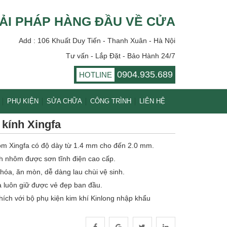
ẢI PHÁP HÀNG ĐẦU VỀ CỬA
Add : 106 Khuất Duy Tiến - Thanh Xuân - Hà Nội
Tư vấn - Lắp Đặt - Bảo Hành 24/7
0904.935.689
HOTLINE
PHỤ KIỆN
SỬA CHỮA
CÔNG TRÌNH
LIÊN HỆ
kính Xingfa
hôm Xingfa có độ dày từ 1.4 mm cho đến 2.0 mm.
h nhôm được sơn tĩnh điện cao cấp.
hóa, ăn mòn, dễ dàng lau chùi vệ sinh.
 luôn giữ được vẻ đẹp ban đầu.
hích với bộ phụ kiện kim khí Kinlong nhập khẩu