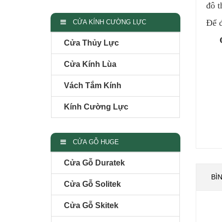
đô t
Để đ
CỬA KÍNH CƯỜNG LỰC
Cửa Thủy Lực
Cửa Kính Lùa
Vách Tắm Kính
Kính Cường Lực
CỬA GỖ HUGE
Cửa Gỗ Duratek
BÌ
Cửa Gỗ Solitek
Cửa Gỗ Skitek