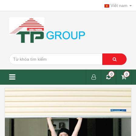
Viêt nam
0
0