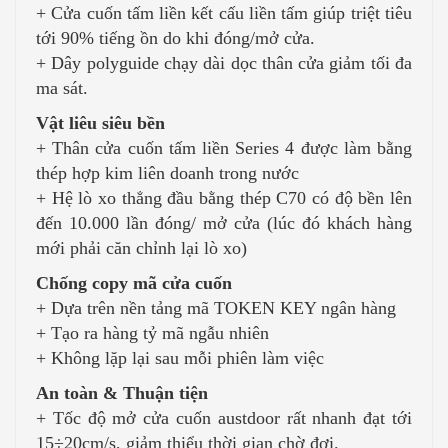
+ Cửa cuốn tấm liền kết cấu liền tấm giúp triệt tiêu
tới 90% tiếng ồn do khi đóng/mở cửa.
+ Dây polyguide chạy dài dọc thân cửa giảm tối đa
ma sát.
Vật liêu siêu bền
+ Thân cửa cuốn tấm liền Series 4 được làm bằng
thép hợp kim liên doanh trong nước
+ Hệ lò xo thẳng đầu bằng thép C70 có độ bền lên
đến 10.000 lần đóng/ mở cửa (lúc đó khách hàng
mới phải căn chỉnh lại lò xo)
Chống copy mã cửa cuốn
+ Dựa trên nền tảng mã TOKEN KEY ngân hàng
+ Tạo ra hàng tỷ mã ngẫu nhiên
+ Không lặp lại sau mỗi phiên làm việc
An toàn & Thuận tiện
+ Tốc độ mở cửa cuốn austdoor rất nhanh đạt tới
15÷20cm/s, giảm thiểu thời gian chờ đợi.