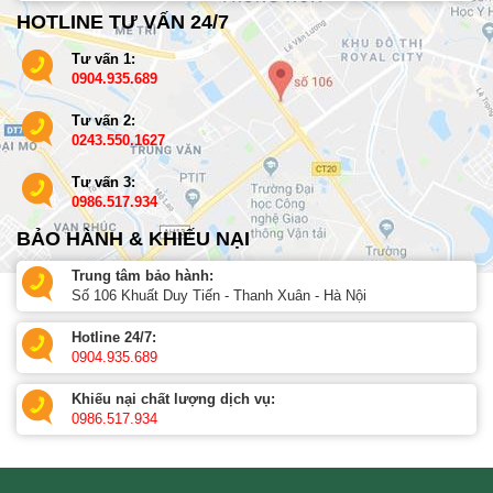
HOTLINE TƯ VẤN 24/7
Tư vấn 1:
0904.935.689
Tư vấn 2:
0243.550.1627
Tư vấn 3:
0986.517.934
BẢO HÀNH & KHIẾU NẠI
Trung tâm bảo hành:
Số 106 Khuất Duy Tiến - Thanh Xuân - Hà Nội
Hotline 24/7:
0904.935.689
Khiếu nại chất lượng dịch vụ:
0986.517.934