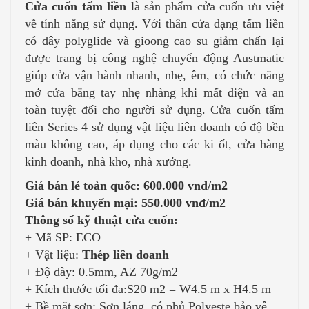
Cửa cuốn tấm liền
là sản phẩm cửa cuốn ưu việt
về tính năng sử dụng. Với thân cửa dạng tấm liền
có dây polyglide và gioong cao su giảm chấn lại
được trang bị công nghệ chuyển động Austmatic
giúp cửa vận hành nhanh, nhẹ, êm, có chức năng
mở cửa bằng tay nhẹ nhàng khi mất điện và an
toàn tuyệt đối cho người sử dụng. Cửa cuốn tấm
liên Series 4 sử dụng vật liệu liên doanh có độ bền
màu không cao, áp dụng cho các ki ốt, cửa hàng
kinh doanh, nhà kho, nhà xưởng.
Giá bán lẻ toàn quốc:
600.000
vnđ/m2
Giá bán khuyến mại: 5
50.000
vnđ/m2
Thông số kỹ thuật
cửa cuốn
:
+ Mã SP: ECO
+ Vật liệu:
Thép liên doanh
+ Độ dày: 0.5mm, AZ 70g/m2
+ Kích thước tối đa:S20 m2 = W4.5 m x H4.5 m
+ Bề mặt sơn: Sơn láng, có phủ Polyeste bảo vệ