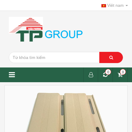
Viêt nam
0
0