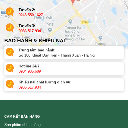
Tư vấn 2:
0243.550.1627
Tư vấn 3:
0986.517.934
BẢO HÀNH & KHIẾU NẠI
Trung tâm bảo hành:
Số 106 Khuất Duy Tiến - Thanh Xuân - Hà Nội
Hotline 24/7:
0904.935.689
Khiếu nại chất lượng dịch vụ:
0986.517.934
CAM KẾT BÁN HÀNG
Sản phẩm chính hãng