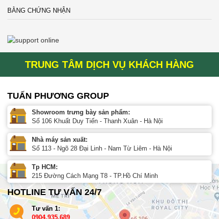
BẰNG CHỨNG NHẬN
TRUNG TÂM DỊCH VỤ KHÁCH HÀNG
TUẤN PHƯƠNG GROUP
Showroom trưng bày sản phẩm:
Số 106 Khuất Duy Tiến - Thanh Xuân - Hà Nội
Nhà máy sản xuất:
Số 113 - Ngõ 28 Đại Linh - Nam Từ Liêm - Hà Nội
Tp HCM:
215 Đường Cách Mạng T8 - TP.Hồ Chí Minh
HOTLINE TƯ VẤN 24/7
Tư vấn 1:
0904.935.689