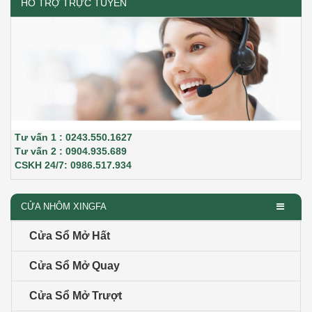
HỖ TRỢ TRỰC TUYẾN
Tư vấn 1 : 0243.550.1627
Tư vấn 2 : 0904.935.689
CSKH 24/7: 0986.517.934
CỬA NHÔM XINGFA
Cửa Sổ Mở Hất
Cửa Sổ Mở Quay
Cửa Sổ Mở Trượt